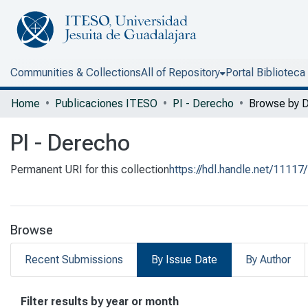
Communities & Collections
All of Repository
Portal Biblioteca
Home
Publicaciones ITESO
PI - Derecho
Browse by 
PI - Derecho
Permanent URI for this collection
https://hdl.handle.net/11117
Browse
Recent Submissions
By Issue Date
By Author
Browsing PI - Derecho by Issu
Filter results by year or month