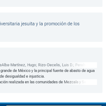
versitaria jesuita y la promoción de los
eAlba-Martínez, Hugo
;
Rizo-Decelis, Luis D.
;
Peralta-
 grande de México y la principal fuente de abasto de agua
es, Juan
;
Reyes-Perales, Alma G.
;
Bernal-Loaiza,
de desigualdad e injusticia.
igación realizada en las comunidades de Mezcala y San
 de facilitar la comprensión de los múltiples factores que
 antropología, la salud pública y los estudios
tes de las comunidades, quienes proporcionaron el