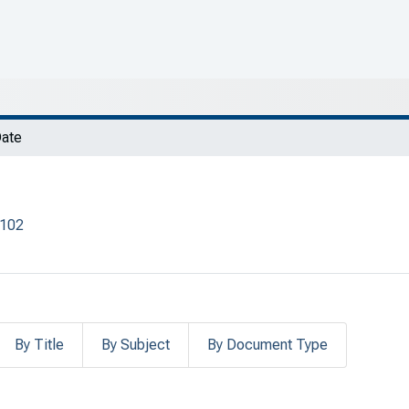
Date
/102
By Title
By Subject
By Document Type
e Date