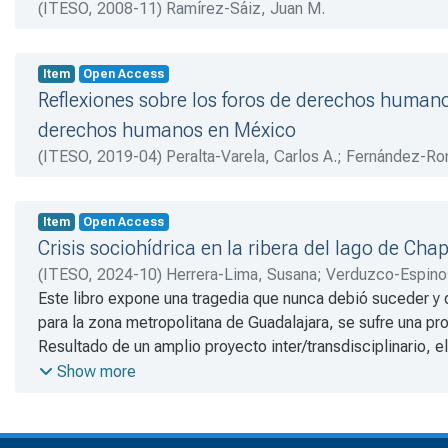
(
ITESO
,
2008-11
)
Ramírez-Sáiz, Juan M.
Item
Open Access
Reflexiones sobre los foros de derechos humanos
derechos humanos en México
(
ITESO
,
2019-04
)
Peralta-Varela, Carlos A.
;
Fernández-Rom
Item
Open Access
Crisis sociohídrica en la ribera del lago de Cha
(
ITESO
,
2024-10
)
Herrera-Lima, Susana
;
Verduzco-Espinos
Varela, Carlos A.
Este libro expone una tragedia que nunca debió suceder y q
;
RuízMagaña-Avalos, Daniella F.
;
Castell
Graciela
para la zona metropolitana de Guadalajara, se sufre una pro
;
Gutiérrez-Ramírez, Alba S.
;
Muñoz-Acosta, Hern
Resultado de un amplio proyecto inter/transdisciplinario, 
Pedro Itzicán, cuyo propósito fue abordar el conjunto de vi
Show more
las provocan.
Desarrollada a partir de miradas tan diversas como la ingeni
socioculturales, la investigación contó con los aportes de