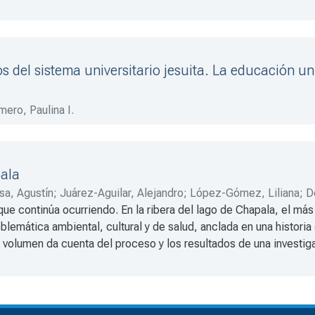
 del sistema universitario jesuita. La educación uni
ero, Paulina I.
pala
a, Agustín
;
Juárez-Aguilar, Alejandro
;
López-Gómez, Liliana
;
D
ue continúa ocurriendo. En la ribera del lago de Chapala, el más
anos-Márquez, Alejandra
;
Macías-Ascanio, Ana S.
;
Larrosa-Fuent
blemática ambiental, cultural y de salud, anclada en una historia 
án
;
Quinn-Cervantes, María I.
;
Herrera-Lima, Susana
el volumen da cuenta del proceso y los resultados de una invest
olencias estructurales de las que son objeto sus pobladores a fin
ería ambiental y el derecho, la geohidrología o la sociología y la
 las organizaciones de la sociedad civil aliadas y de los habitan