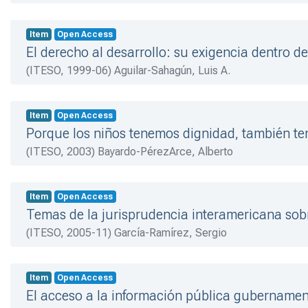
Item
Open Access
El derecho al desarrollo: su exigencia dentro d
(
ITESO
,
1999-06
)
Aguilar-Sahagún, Luis A.
Item
Open Access
Porque los niños tenemos dignidad, también t
(
ITESO
,
2003
)
Bayardo-PérezArce, Alberto
Item
Open Access
Temas de la jurisprudencia interamericana sob
(
ITESO
,
2005-11
)
García-Ramírez, Sergio
Item
Open Access
El acceso a la información pública gubernament