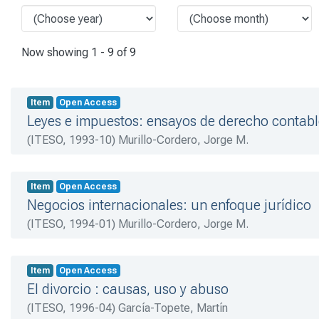
Now showing
1 - 9 of 9
Item
Open Access
Leyes e impuestos: ensayos de derecho contabl
(
ITESO
,
1993-10
)
Murillo-Cordero, Jorge M.
Item
Open Access
Negocios internacionales: un enfoque jurídico
(
ITESO
,
1994-01
)
Murillo-Cordero, Jorge M.
Item
Open Access
El divorcio : causas, uso y abuso
(
ITESO
,
1996-04
)
García-Topete, Martín