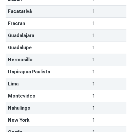
Facatativá
1
Fracran
1
Guadalajara
1
Guadalupe
1
Hermosillo
1
Itapirapua Paulista
1
Lima
1
Montevideo
1
Nahulingo
1
New York
1