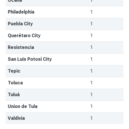
Ocaña
1
Philadelphia
1
Puebla City
1
Querétaro City
1
Resistencia
1
San Luis Potosí City
1
Tepic
1
Toluca
1
Tuluá
1
Union de Tula
1
Valdivia
1