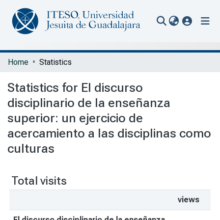
(current
Communities & Collections
Home
Statistics
All of Repository
Statistics for El discurso
Portal Biblioteca
disciplinario de la enseñanza
superior: un ejercicio de
acercamiento a las disciplinas como
culturas
Total visits
views
El discurso disciplinario de la enseñanza