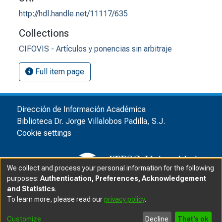
http://hdl.handle.net/11117/635
Collections
CIFOVIS - Artículos y ponencias sin arbitraje
Full item page
Dirección de Información Académica
Biblioteca Dr. Jorge Villalobos Padilla, S.J.
Cookie settings
We collect and process your personal information for the following
purposes:
Authentication, Preferences, Acknowledgement
and Statistics
.
© ITESO, Universidad Jesuita de Guadalajara, 2025
|
|
To learn more, please read our
privacy policy
.
Privacy advice
Customize
Decline
That's ok
Software DSpace
copyright © 2002-2025
LYRASIS