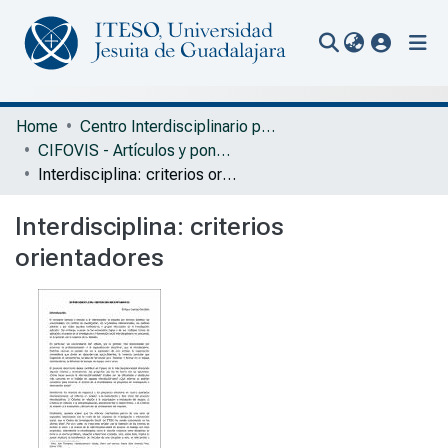
(current
Communities & Collections
Home
Centro Interdisciplinario para la Formación y Vinculación Social
CIFOVIS - Artículos y ponencias sin arbitraje
All of Repository
Interdisciplina: criterios orientadores
Statistics
Interdisciplina: criterios
Portal Biblioteca
orientadores