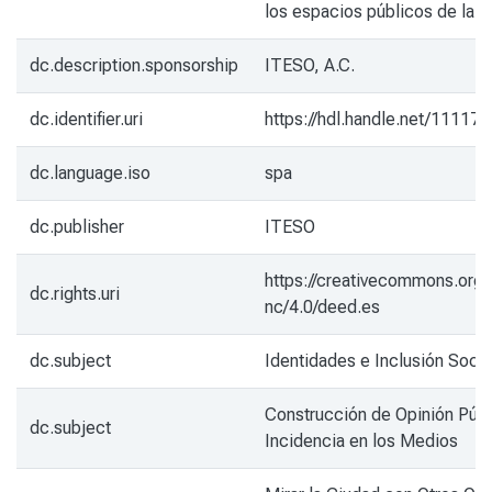
los espacios públicos de la c
dc.description.sponsorship
ITESO, A.C.
dc.identifier.uri
https://hdl.handle.net/11117
dc.language.iso
spa
dc.publisher
ITESO
https://creativecommons.org/
dc.rights.uri
nc/4.0/deed.es
dc.subject
Identidades e Inclusión Socia
Construcción de Opinión Públ
dc.subject
Incidencia en los Medios