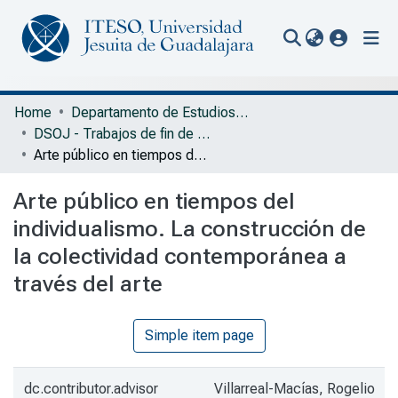
(current
Communities & Collections
Home
Departamento de Estudios Sociopolíticos y Jurídicos
DSOJ - Trabajos de fin de grado
All of Repository
Arte público en tiempos del individualismo. La construcción de la colectividad contemporánea a través del arte
Statistics
Arte público en tiempos del
Portal Biblioteca
individualismo. La construcción de
la colectividad contemporánea a
través del arte
Simple item page
dc.contributor.advisor
Villarreal-Macías, Rogelio