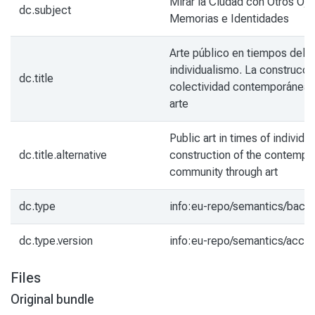
Mirar la Ciudad con Otros Ojo
dc.subject
Memorias e Identidades
Arte público en tiempos del
individualismo. La construcci
dc.title
colectividad contemporánea a
arte
Public art in times of individu
dc.title.alternative
construction of the contempo
community through art
dc.type
info:eu-repo/semantics/bach
dc.type.version
info:eu-repo/semantics/acce
Files
Original bundle