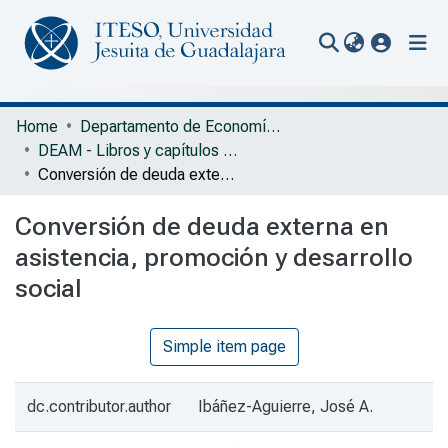
(current
Communities & Collections
Home
Departamento de Economía, Administración y Mercadología
DEAM - Libros y capítulos de libros
All of Repository
Conversión de deuda externa en asistencia, promoción y desarrollo social
Statistics
Conversión de deuda externa en
Portal Biblioteca
asistencia, promoción y desarrollo
social
Simple item page
dc.contributor.author
Ibáñez-Aguierre, José A.