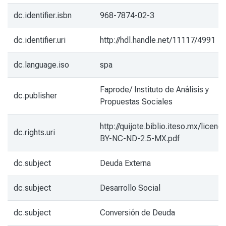
dc.identifier.isbn
968-7874-02-3
dc.identifier.uri
http://hdl.handle.net/11117/4991
dc.language.iso
spa
Faprode/ Instituto de Análisis y
dc.publisher
Propuestas Sociales
http://quijote.biblio.iteso.mx/licenc
dc.rights.uri
BY-NC-ND-2.5-MX.pdf
dc.subject
Deuda Externa
dc.subject
Desarrollo Social
dc.subject
Conversión de Deuda