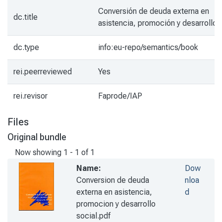
Conversión de deuda externa en
dc.title
asistencia, promoción y desarrollo 
dc.type
info:eu-repo/semantics/book
rei.peerreviewed
Yes
rei.revisor
Faprode/IAP
Files
Original bundle
Now showing
1 - 1 of 1
Name:
Dow
Conversion de deuda
nloa
externa en asistencia,
d
promocion y desarrollo
social.pdf