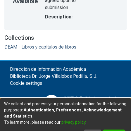
agreed upon to
Available
submission
Description:
Collections
DEAM - Libros y capítulos de libros
Dirección de Información Académica
Biblioteca Dr. Jorge Villalobos Padilla, S.J.
Cookie settings
We collect and process your personal information for the following
purposes:
Authentication, Preferences, Acknowledgement
and Statistics
.
© ITESO, Universidad Jesuita de Guadalajara, 2025
|
|
To learn more, please read our
privacy policy
.
Privacy advice