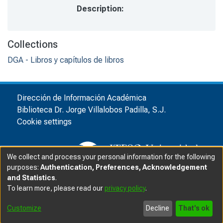
Description:
Collections
DGA - Libros y capítulos de libros
Dirección de Información Académica
Biblioteca Dr. Jorge Villalobos Padilla, S.J.
Cookie settings
We collect and process your personal information for the following
purposes:
Authentication, Preferences, Acknowledgement
and Statistics
.
© ITESO, Universidad Jesuita de Guadalajara, 2025
|
|
To learn more, please read our
privacy policy
.
Privacy advice
Customize
Decline
That's ok
Software DSpace
copyright © 2002-2025
LYRASIS