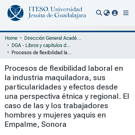
(current
Communities & Collections
Home
Dirección General Académica
DGA - Libros y capítulos de libros
All of Repository
Procesos de flexibilidad laboral en la industria maquiladora, sus particularidades y efectos desde una perspectiva étnica y regional. El caso de las y los trabajadores hombres y mujeres yaquis en Empalme, Sonora
Statistics
Procesos de flexibilidad laboral en
Portal Biblioteca
la industria maquiladora, sus
particularidades y efectos desde
una perspectiva étnica y regional. El
caso de las y los trabajadores
hombres y mujeres yaquis en
Empalme, Sonora