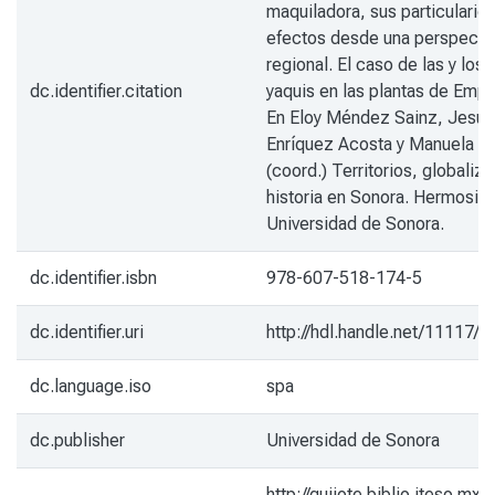
maquiladora, sus particularid
efectos desde una perspectiv
regional. El caso de las y los
dc.identifier.citation
yaquis en las plantas de Emp
En Eloy Méndez Sainz, Jesús
Enríquez Acosta y Manuela Gu
(coord.) Territorios, globaliz
historia en Sonora. Hermosill
Universidad de Sonora.
dc.identifier.isbn
978-607-518-174-5
dc.identifier.uri
http://hdl.handle.net/11117/
dc.language.iso
spa
dc.publisher
Universidad de Sonora
http://quijote.biblio.iteso.mx