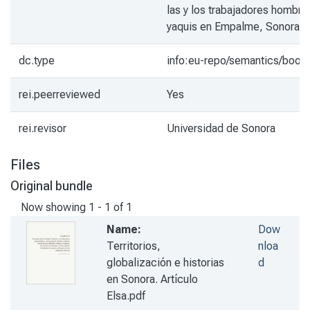
las y los trabajadores hombre
yaquis en Empalme, Sonora
dc.type
info:eu-repo/semantics/book
rei.peerreviewed
Yes
rei.revisor
Universidad de Sonora
Files
Original bundle
Now showing
1 - 1 of 1
Name:
Dow
Territorios,
nloa
globalización e historias
d
en Sonora. Artículo
Elsa.pdf