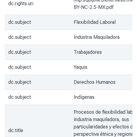
dc.rights.uri
BY-NC-2.5-MX.pdf
dc.subject
Flexibilidad Laboral
dc.subject
Industria Maquiladora
dc.subject
Trabajadores
dc.subject
Yaquis
dc.subject
Derechos Humanos
dc.subject
Indígenas
Procesos de flexibilidad labor
industria maquiladora, sus
particularidades y efectos d
dc.title
perspectiva étnica y regional.