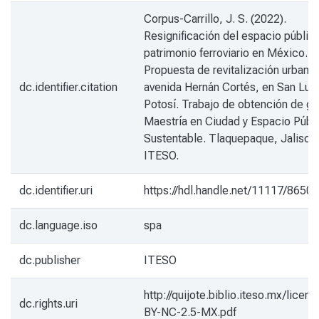
Corpus-Carrillo, J. S. (2022).
Resignificación del espacio público
patrimonio ferroviario en México.
Propuesta de revitalización urbana 
dc.identifier.citation
avenida Hernán Cortés, en San Luis
Potosí. Trabajo de obtención de gr
Maestría en Ciudad y Espacio Públ
Sustentable. Tlaquepaque, Jalisco
ITESO.
dc.identifier.uri
https://hdl.handle.net/11117/8650
dc.language.iso
spa
dc.publisher
ITESO
http://quijote.biblio.iteso.mx/licen
dc.rights.uri
BY-NC-2.5-MX.pdf