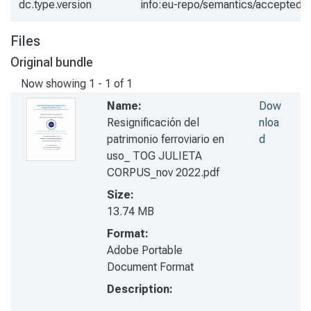
dc.type.version
info:eu-repo/semantics/acceptedV
Files
Original bundle
Now showing
1 - 1 of 1
Name:
Dow
Resignificación del
nloa
patrimonio ferroviario en
d
uso_ TOG JULIETA
CORPUS_nov 2022.pdf
Size:
13.74 MB
Format:
Adobe Portable
Document Format
Description: