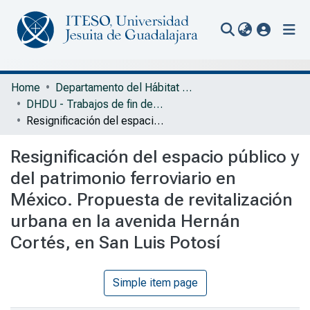
(current
Communities & Collections
Home
Departamento del Hábitat y Desarrollo Urbano
DHDU - Trabajos de fin de Maestría en Ciudad y Espacio Público Sustentable
All of Repository
Resignificación del espacio público y del patrimonio ferroviario en México. Propuesta de revitalización urbana en la avenida Hernán Cortés, en San Luis Potosí
Statistics
Resignificación del espacio público y
Portal Biblioteca
del patrimonio ferroviario en
México. Propuesta de revitalización
urbana en la avenida Hernán
Cortés, en San Luis Potosí
Simple item page