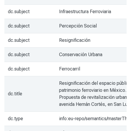
dc.subject
Infraestructura Ferroviaria
dc.subject
Percepción Social
dc.subject
Resignificación
dc.subject
Conservación Urbana
dc.subject
Ferrocarril
Resignificación del espacio público
patrimonio ferroviario en México.
dc.title
Propuesta de revitalización urbana 
avenida Hernán Cortés, en San Luis
dc.type
info:eu-repo/semantics/masterThe