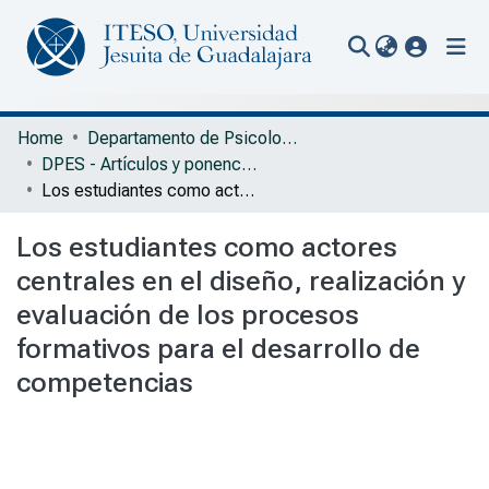
(current
Communities & Collections
Home
Departamento de Psicología, Educación y Salud
DPES - Artículos y ponencias sin arbitraje
All of Repository
Los estudiantes como actores centrales en el diseño, realización y evaluación de los procesos formativos para el desarrollo de competencias
Statistics
Los estudiantes como actores
Portal Biblioteca
centrales en el diseño, realización y
evaluación de los procesos
formativos para el desarrollo de
competencias