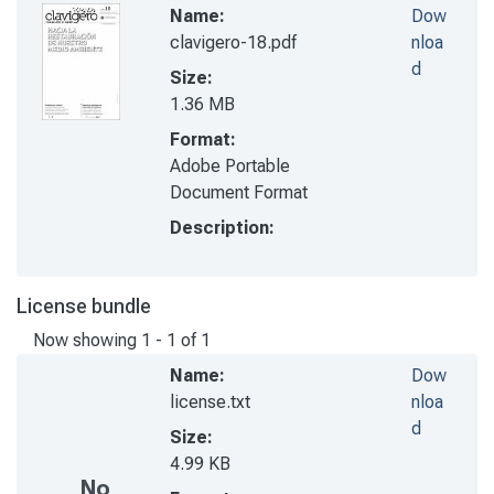
Name:
Dow
clavigero-18.pdf
nloa
d
Size:
1.36 MB
Format:
Adobe Portable
Document Format
Description:
License bundle
Now showing
1 - 1 of 1
Name:
Dow
license.txt
nloa
d
Size:
4.99 KB
No