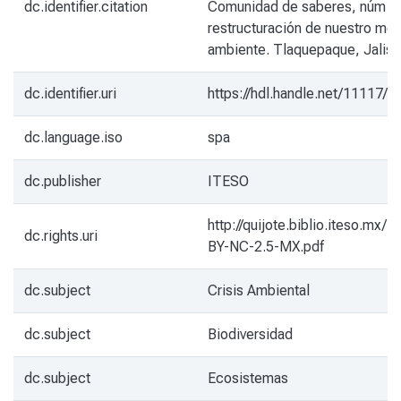
dc.identifier.citation
Comunidad de saberes, núm 18
restructuración de nuestro me
ambiente. Tlaquepaque, Jalisc
dc.identifier.uri
https://hdl.handle.net/11117/8
dc.language.iso
spa
dc.publisher
ITESO
http://quijote.biblio.iteso.mx/l
dc.rights.uri
BY-NC-2.5-MX.pdf
dc.subject
Crisis Ambiental
dc.subject
Biodiversidad
dc.subject
Ecosistemas