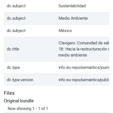
dc.subject
Sustentabilidad
dc.subject
Medio Ambiente
dc.subject
México
Clavigero. Comunidad de sabe
dc.title
18: Hacia la restructuración de
medio ambiente
dc.type
info:eu-repo/semantics/journal
dc.type.version
info:eu-repo/semantics/publis
Files
Original bundle
Now showing
1 - 1 of 1