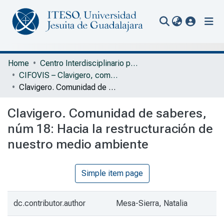
(current
Communities & Collections
Home
Centro Interdisciplinario para la Formación y Vinculación Social
CIFOVIS – Clavigero, comunidad de saberes
All of Repository
Clavigero. Comunidad de saberes, núm 18: Hacia la restructuración de nuestro medio ambiente
Statistics
Clavigero. Comunidad de saberes,
Portal Biblioteca
núm 18: Hacia la restructuración de
nuestro medio ambiente
Simple item page
dc.contributor.author
Mesa-Sierra, Natalia