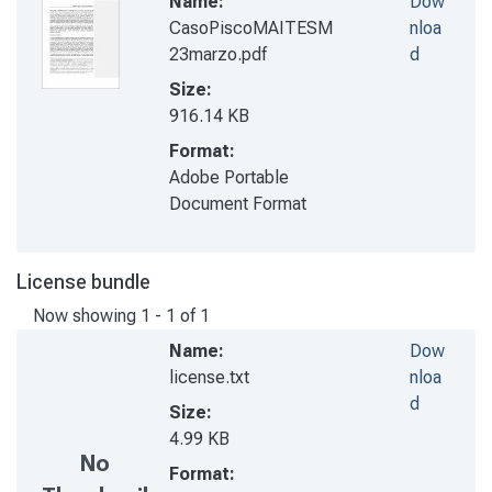
Name:
Dow
CasoPiscoMAITESM
nloa
23marzo.pdf
d
Size:
916.14 KB
Format:
Adobe Portable
Document Format
License bundle
Now showing
1 - 1 of 1
Name:
Dow
license.txt
nloa
d
Size:
4.99 KB
No
Format: