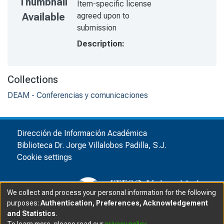
Thumbnail
Item-specific license
agreed upon to
Available
submission
Description:
Collections
DEAM - Conferencias y comunicaciones
Dirección de Información Académica
Biblioteca Dr. Jorge Villalobos Padilla, S.J.
Cookie settings
We collect and process your personal information for the following
purposes:
Authentication, Preferences, Acknowledgement
and Statistics
.
© ITESO, Universidad Jesuita de Guadalajara, 2025
|
|
To learn more, please read our
privacy policy
.