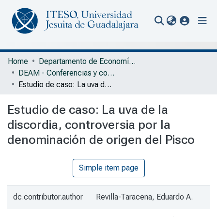
(current
Communities & Collections
Home
Departamento de Economía, Administración y Mercadología
DEAM - Conferencias y comunicaciones
All of Repository
Estudio de caso: La uva de la discordia, controversia por la denominación de origen del Pisco
Statistics
Estudio de caso: La uva de la
Portal Biblioteca
discordia, controversia por la
denominación de origen del Pisco
Simple item page
dc.contributor.author
Revilla-Taracena, Eduardo A.