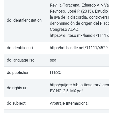
Revilla-Taracena, Eduardo A. y Valdi
Reynoso, José P. (2015). Estudio d
la uva de la discordia, controversia 
dc.identifier.citation
denominación de origen del Pisco,
Congreso ALAC.
https://rei.iteso.mx/handle/11117/
dc.identifier.uri
http://hdl.handle.net/11117/4529
dc.language.iso
spa
dc.publisher
ITESO
http://quijote.biblio.iteso.mx/licenc
dc.rights.uri
BY-NC-2.5-MX.pdf
dc.subject
Arbitraje Internacional