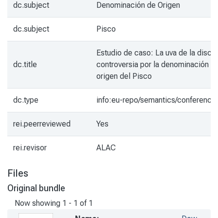
dc.subject
Denominación de Origen
dc.subject
Pisco
Estudio de caso: La uva de la discor
dc.title
controversia por la denominación d
origen del Pisco
dc.type
info:eu-repo/semantics/conference
rei.peerreviewed
Yes
rei.revisor
ALAC
Files
Original bundle
Now showing
1 - 1 of 1