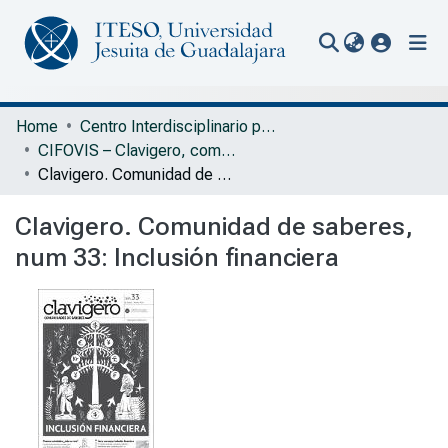
(current
Communities & Collections
Home
Centro Interdisciplinario para la Formación y Vinculación Social
CIFOVIS – Clavigero, comunidad de saberes
All of Repository
Clavigero. Comunidad de saberes, num 33: Inclusión financiera
Statistics
Clavigero. Comunidad de saberes,
Portal Biblioteca
num 33: Inclusión financiera