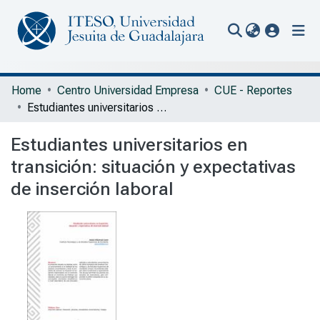
(current
Communities & Collections
Home
Centro Universidad Empresa
CUE - Reportes
Estudiantes universitarios en transición: situación y expectativas de inserción laboral
All of Repository
Estudiantes universitarios en
Statistics
transición: situación y expectativas
Portal Biblioteca
de inserción laboral