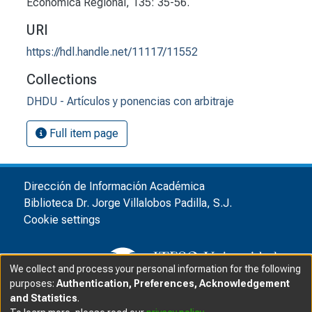
Económica Regional, 135: 35-56.
URI
https://hdl.handle.net/11117/11552
Collections
DHDU - Artículos y ponencias con arbitraje
Full item page
Dirección de Información Académica
Biblioteca Dr. Jorge Villalobos Padilla, S.J.
Cookie settings
We collect and process your personal information for the following
purposes:
Authentication, Preferences, Acknowledgement
and Statistics
.
© ITESO, Universidad Jesuita de Guadalajara, 2025
|
|