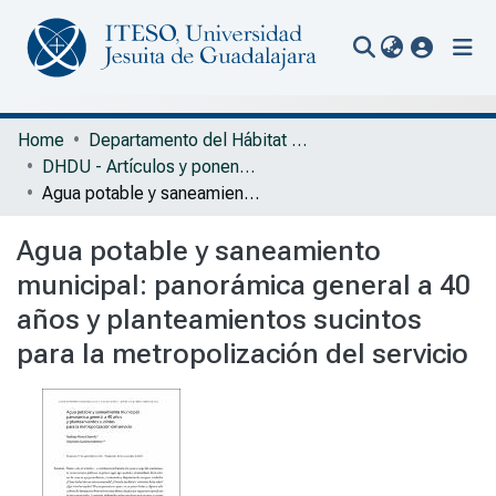
(current
Communities & Collections
Home
Departamento del Hábitat y Desarrollo Urbano
DHDU - Artículos y ponencias con arbitraje
All of Repository
Agua potable y saneamiento municipal: panorámica general a 40 años y planteamientos sucintos para la metropolización del servicio
Statistics
Agua potable y saneamiento
Portal Biblioteca
municipal: panorámica general a 40
años y planteamientos sucintos
para la metropolización del servicio