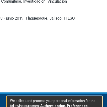
n Comunitaria
,
Investigación
,
Vinculación
018 - junio 2019. Tlaquepaque, Jalisco: ITESO.
We collect and process your personal information for the
following purposes:
Authentication, Preferences,