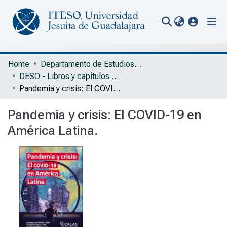
(current
Communities & Collections
Home
Departamento de Estudios Socioculturales
DESO - Libros y capítulos de libros
All of Repository
Pandemia y crisis: El COVID-19 en América Latina.
Statistics
Pandemia y crisis: El COVID-19 en
Portal Biblioteca
América Latina.