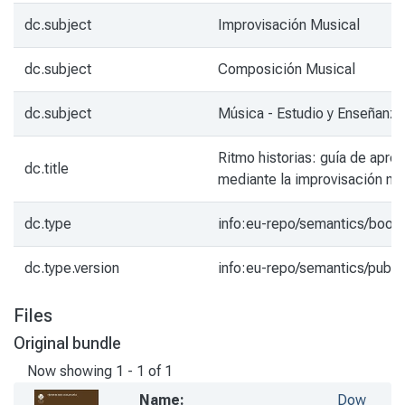
dc.subject
Improvisación Musical
dc.subject
Composición Musical
dc.subject
Música - Estudio y Enseñanza
Ritmo historias: guía de apre
dc.title
mediante la improvisación mu
dc.type
info:eu-repo/semantics/book
dc.type.version
info:eu-repo/semantics/publi
Files
Original bundle
Now showing
1 - 1 of 1
Name:
Dow