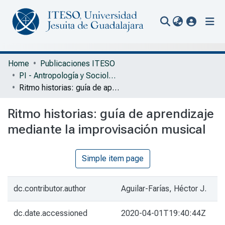
(current
Communities & Collections
Home
Publicaciones ITESO
PI - Antropología y Sociología
All of Repository
Ritmo historias: guía de aprendizaje mediante la improvisación musical
Statistics
Ritmo historias: guía de aprendizaje
Portal Biblioteca
mediante la improvisación musical
Simple item page
dc.contributor.author
Aguilar-Farías, Héctor J.
dc.date.accessioned
2020-04-01T19:40:44Z