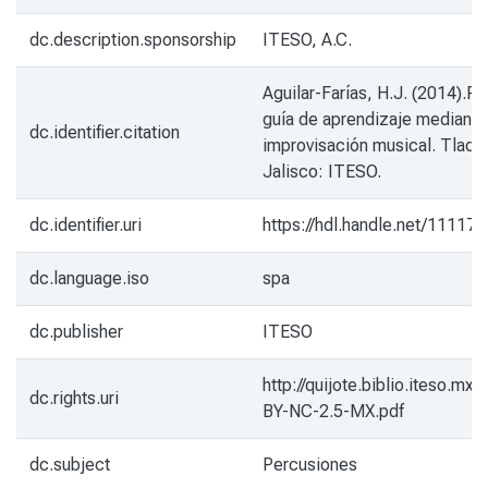
dc.description.sponsorship
ITESO, A.C.
Aguilar-Farías, H.J. (2014).Ri
guía de aprendizaje mediante
dc.identifier.citation
improvisación musical. Tlaq
Jalisco: ITESO.
dc.identifier.uri
https://hdl.handle.net/11117
dc.language.iso
spa
dc.publisher
ITESO
http://quijote.biblio.iteso.mx
dc.rights.uri
BY-NC-2.5-MX.pdf
dc.subject
Percusiones