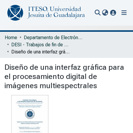
(current
Communities & Collections
Home
Departamento de Electrónica, Sistemas e Informática
DESI - Trabajos de fin de Maestría en Sistemas Computacionales
All of Repository
Diseño de una interfaz gráfica para el procesamiento digital de imágenes multiespectrales
Statistics
Diseño de una interfaz gráfica para
Portal Biblioteca
el procesamiento digital de
imágenes multiespectrales