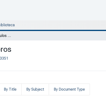
Biblioteca
DPTI - Libros y capítulos de libros
bros
/3351
By Title
By Subject
By Document Type