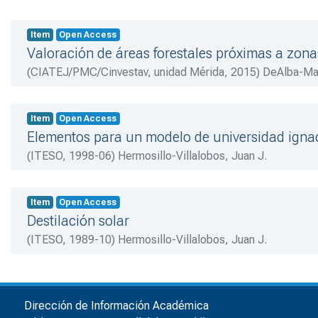
Item
Open Access
Valoración de áreas forestales próximas a zon
(
CIATEJ/PMC/Cinvestav, unidad Mérida
,
2015
)
DeAlba-Ma
Item
Open Access
Elementos para un modelo de universidad igna
(
ITESO
,
1998-06
)
Hermosillo-Villalobos, Juan J.
Item
Open Access
Destilación solar
(
ITESO
,
1989-10
)
Hermosillo-Villalobos, Juan J.
Dirección de Información Académica