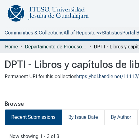
Communities & Collections
All of Repository
Statistics
Portal 
Home
Departamento de Procesos Tecnológicos e Industriales
DPTI - Libros y capítulos de li
Permanent URI for this collection
https://hdl.handle.net/11117
Browse
Recent Submissions
By Issue Date
By Author
Recent Submissions
Now showing
1 - 3 of 3