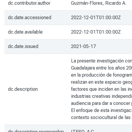
dc.contributor.author
Guzmán-Flores, Ricardo A.
dc.date.accessioned
2022-12-01T01:00:00Z
dc.date.available
2022-12-01T01:00:00Z
dc.date.issued
2021-05-17
La presente investigación con
Guadalajara entre los años 20
en la producción de fonograma
realizan en este espacio geog
dc.description
factores que inciden en las i
industrias creativas independ
audiencia para dar a conocer
El enfoque de esta investigac
contexto sociocultural de las
dc.description.sponsorship
ITESO, A.C.