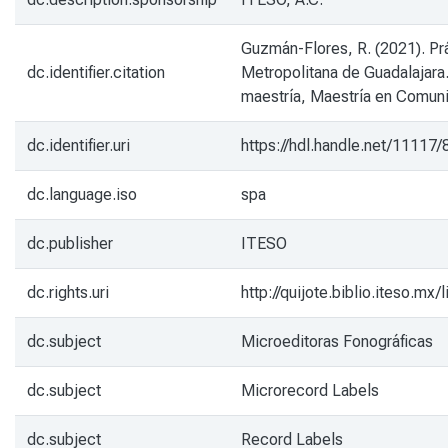
Guzmán-Flores, R. (2021). Prá
dc.identifier.citation
Metropolitana de Guadalajara.
maestría, Maestría en Comunic
dc.identifier.uri
https://hdl.handle.net/11117
dc.language.iso
spa
dc.publisher
ITESO
dc.rights.uri
http://quijote.biblio.iteso.m
dc.subject
Microeditoras Fonográficas
dc.subject
Microrecord Labels
dc.subject
Record Labels