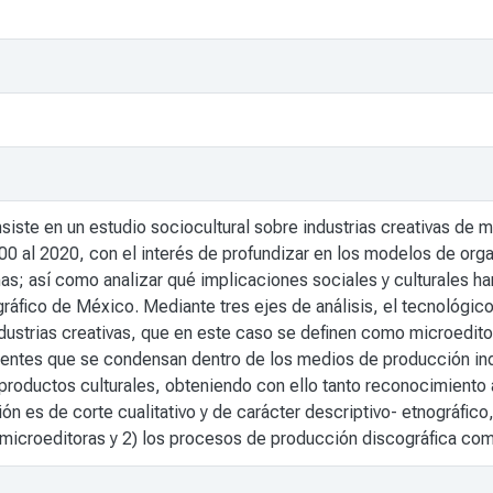
siste en un estudio sociocultural sobre industrias creativas de 
00 al 2020, con el interés de profundizar en los modelos de org
s; así como analizar qué implicaciones sociales y culturales han
ráfico de México. Mediante tres ejes de análisis, el tecnológico
ndustrias creativas, que en este caso se definen como microeditor
ientes que se condensan dentro de los medios de producción indust
 productos culturales, obteniendo con ello tanto reconocimient
ión es de corte cualitativo y de carácter descriptivo- etnográfic
 microeditoras y 2) los procesos de producción discográfica com