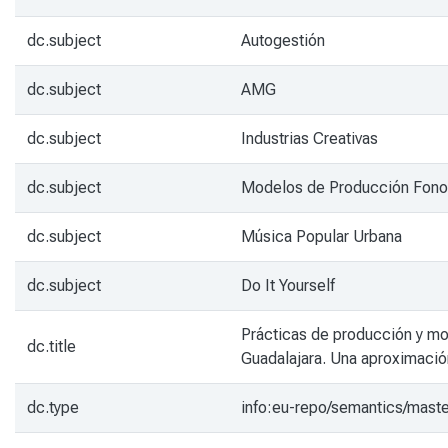
dc.subject
Autogestión
dc.subject
AMG
dc.subject
Industrias Creativas
dc.subject
Modelos de Producción Fono
dc.subject
Música Popular Urbana
dc.subject
Do It Yourself
Prácticas de producción y mod
dc.title
Guadalajara. Una aproximación
dc.type
info:eu-repo/semantics/mast