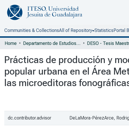
Communities & Collections
All of Repository
Statistics
Portal 
Home
Departamento de Estudios Socioculturales
Prácticas de producción y mod
popular urbana en el Área Met
las microeditoras fonográfica
dc.contributor.advisor
DeLaMora-PérezArce, Rodri