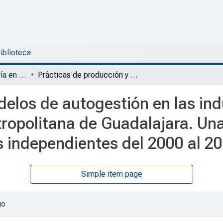
Biblioteca
DESO - Tesis Maestría en Comunicación y Cultura
Prácticas de producción y modelos de autogestión en las industrias creativas de música popular urbana en el Área Metropolitana de Guadalajara. Una aproximación sociocultural a las microeditoras fonográficas independientes del 2000 al 2020
elos de autogestión en las ind
ropolitana de Guadalajara. Una
s independientes del 2000 al 2
Simple item page
go