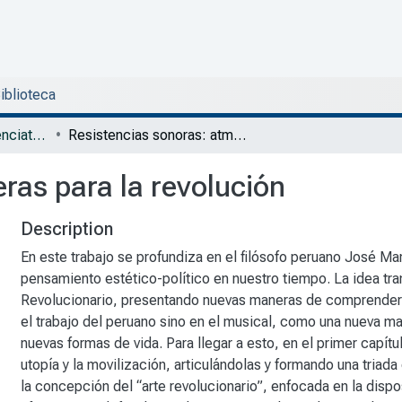
Biblioteca
DFyH - Tesis de Licenciatura en Filosofía y Ciencias Sociales
Resistencias sonoras: atmósferas para la revolución
ras para la revolución
Description
En este trabajo se profundiza en el filósofo peruano José Ma
pensamiento estético-político en nuestro tiempo. La idea tr
Revolucionario, presentando nuevas maneras de comprender la
el trabajo del peruano sino en el musical, como una nueva ma
nuevas formas de vida. Para llegar a esto, en el primer capítu
utopía y la movilización, articulándolas y formando una triad
la concepción del “arte revolucionario”, enfocada en la dispo