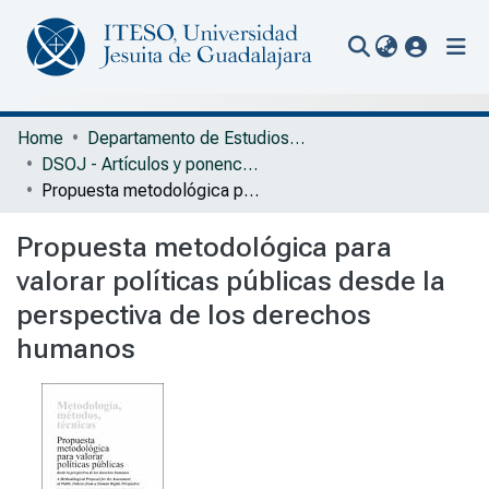
(current
Communities & Collections
Home
Departamento de Estudios Sociopolíticos y Jurídicos
DSOJ - Artículos y ponencias con arbitraje
All of Repository
Propuesta metodológica para valorar políticas públicas desde la perspectiva de los derechos humanos
Statistics
Propuesta metodológica para
Portal Biblioteca
valorar políticas públicas desde la
perspectiva de los derechos
humanos