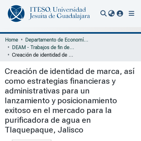
(current
Communities & Collections
Home
Departamento de Economía, Administración y Mercadología
DEAM - Trabajos de fin de grado
All of Repository
Creación de identidad de marca, así como estrategias financieras y administrativas para un lanzamiento y posicionamiento exitoso en el mercado para la purificadora de agua en Tlaquepaque, Jalisco
Statistics
Creación de identidad de marca, así
Portal Biblioteca
como estrategias financieras y
administrativas para un
lanzamiento y posicionamiento
exitoso en el mercado para la
purificadora de agua en
Tlaquepaque, Jalisco