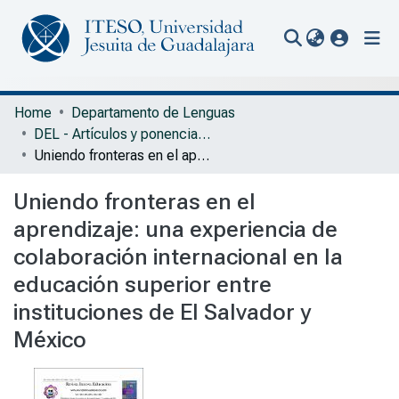
(current
Communities & Collections
Home
Departamento de Lenguas
DEL - Artículos y ponencias con arbitraje
All of Repository
Uniendo fronteras en el aprendizaje: una experiencia de colaboración internacional en la educación superior entre instituciones de El Salvador y México
Statistics
Uniendo fronteras en el
Portal Biblioteca
aprendizaje: una experiencia de
colaboración internacional en la
educación superior entre
instituciones de El Salvador y
México