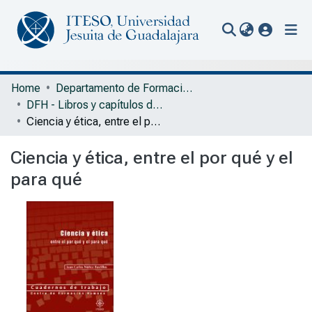
(current
Communities & Collections
Home
Departamento de Formación Humana
DFH - Libros y capítulos de libros
All of Repository
Ciencia y ética, entre el por qué y el para qué
Statistics
Ciencia y ética, entre el por qué y el
Portal Biblioteca
para qué