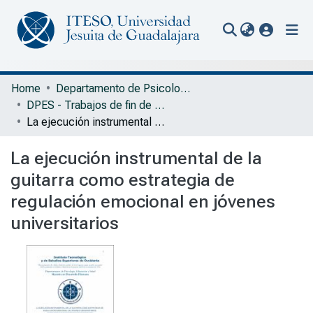
(current
Communities & Collections
Home
Departamento de Psicología, Educación y Salud
DPES - Trabajos de fin de Maestría en Desarrollo Humano
All of Repository
La ejecución instrumental de la guitarra como estrategia de regulación emocional en jóvenes universitarios
Statistics
La ejecución instrumental de la
Portal Biblioteca
guitarra como estrategia de
regulación emocional en jóvenes
universitarios