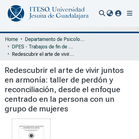
(current
Communities & Collections
Home
Departamento de Psicología, Educación y Salud
DPES - Trabajos de fin de Maestría en Desarrollo Humano
All of Repository
Redescubrir el arte de vivir juntos en armonía: taller de perdón y reconciliación, desde el enfoque centrado en la persona con un grupo de mujeres
Statistics
Redescubrir el arte de vivir juntos
Portal Biblioteca
en armonía: taller de perdón y
reconciliación, desde el enfoque
centrado en la persona con un
grupo de mujeres