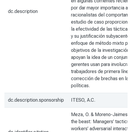
en algunas corrientes reciente
por dar mayor importancia a 
dc.description
racionalistas del comportam
estudio de caso proporciona 
la efectividad de las táctica
y su justificación subyacente. 
enfoque de método mixto para
objetivos de la investigación.
apoyan la idea de un conjunto
gerentes usan para involucrar
trabajadores de primera línea
corrección de brechas en la
políticas.
dc.description.sponsorship
ITESO, A.C.
Meza, O. & Moreno-Jaimes, C
the beast: Managers’ tactics 
workers’ adversarial interacti