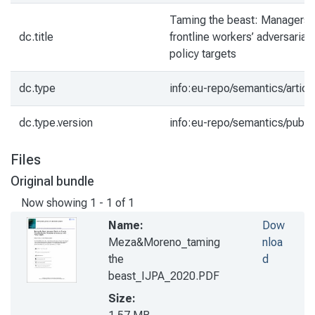
Taming the beast: Managers’ 
dc.title
frontline workers’ adversarial 
policy targets
dc.type
info:eu-repo/semantics/articl
dc.type.version
info:eu-repo/semantics/publi
Files
Original bundle
Now showing
1 - 1 of 1
Name:
Dow
Meza&Moreno_taming
nloa
the
d
beast_IJPA_2020.PDF
Size: