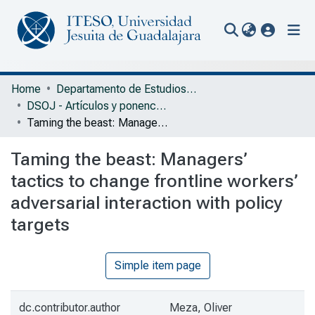
(current
Communities & Collections
Home
Departamento de Estudios Sociopolíticos y Jurídicos
DSOJ - Artículos y ponencias con arbitraje
All of Repository
Taming the beast: Managers’ tactics to change frontline workers’ adversarial interaction with policy targets
Statistics
Taming the beast: Managers’
Portal Biblioteca
tactics to change frontline workers’
adversarial interaction with policy
targets
Simple item page
dc.contributor.author
Meza, Oliver