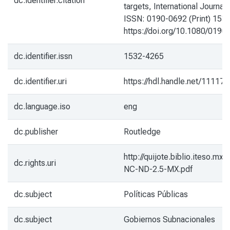
dc.identifier.citation
targets, International Journal 
ISSN: 0190-0692 (Print) 1532
https://doi.org/10.1080/019
dc.identifier.issn
1532-4265
dc.identifier.uri
https://hdl.handle.net/11117
dc.language.iso
eng
dc.publisher
Routledge
http://quijote.biblio.iteso.mx
dc.rights.uri
NC-ND-2.5-MX.pdf
dc.subject
Políticas Públicas
dc.subject
Gobiernos Subnacionales