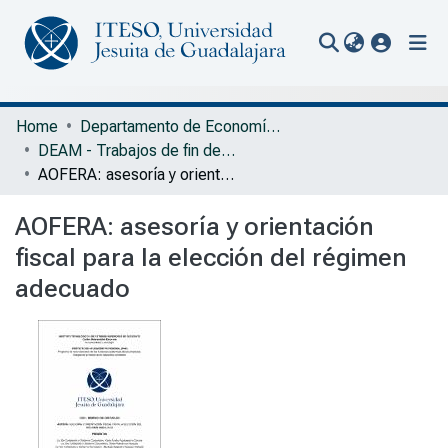
(current
Communities & Collections
Home
Departamento de Economía, Administración y Mercadología
DEAM - Trabajos de fin de grado
All of Repository
AOFERA: asesoría y orientación fiscal para la elección del régimen adecuado
Statistics
AOFERA: asesoría y orientación
Portal Biblioteca
fiscal para la elección del régimen
adecuado