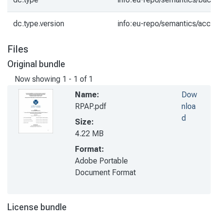
dc.type.version
info:eu-repo/semantics/acce
Files
Original bundle
Now showing
1 - 1 of 1
Name:
Dow
RPAP.pdf
nloa
d
Size:
4.22 MB
Format:
Adobe Portable
Document Format
License bundle