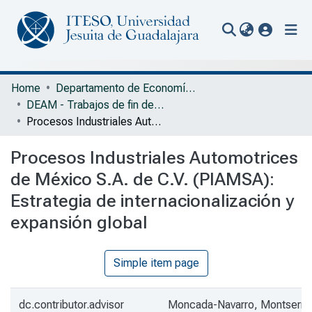
(current
Communities & Collections
Home
Departamento de Economía, Administración y Mercadología
DEAM - Trabajos de fin de grado
All of Repository
Procesos Industriales Automotrices de México S.A. de C.V. (PIAMSA): Estrategia de internacionalización y expansión global
Statistics
Procesos Industriales Automotrices
Portal Biblioteca
de México S.A. de C.V. (PIAMSA):
Estrategia de internacionalización y
expansión global
Simple item page
dc.contributor.advisor
Moncada-Navarro, Montserra