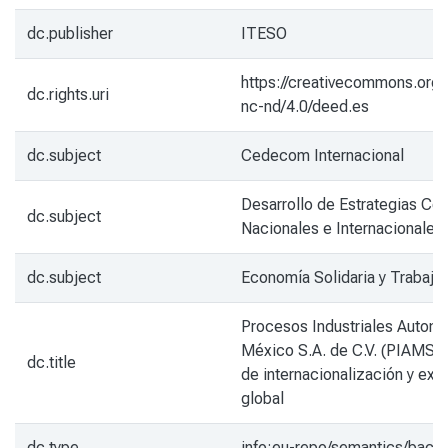
dc.publisher
ITESO
https://creativecommons.org/
dc.rights.uri
nc-nd/4.0/deed.es
dc.subject
Cedecom Internacional
Desarrollo de Estrategias Co
dc.subject
Nacionales e Internacionales
dc.subject
Economía Solidaria y Trabajo
Procesos Industriales Automo
México S.A. de C.V. (PIAMSA)
dc.title
de internacionalización y exp
global
dc.type
info:eu-repo/semantics/bach