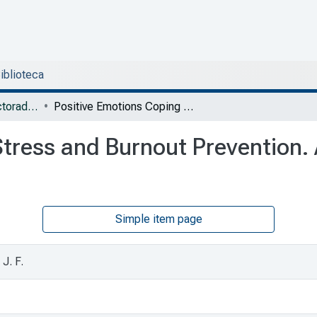
Biblioteca
DSOJ - Tesis de Doctorado Internacional en Bienestar Social
Positive Emotions Coping on Stress and Burnout Prevention. A Pilot Trial of an Emotional Expression Game Intervention
tress and Burnout Prevention. A
Simple item page
J. F.