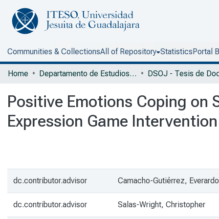
Communities & Collections
All of Repository
Statistics
Portal 
Home
Departamento de Estudios Sociopolíticos y Jurídicos
Positive Emotions Coping on S
Expression Game Intervention
dc.contributor.advisor
Camacho-Gutiérrez, Everardo 
dc.contributor.advisor
Salas-Wright, Christopher