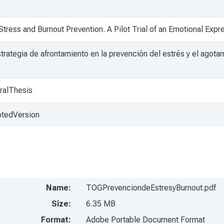
tress and Burnout Prevention. A Pilot Trial of an Emotional Exp
ategia de afrontamiento en la prevención del estrés y el agota
ralThesis
ptedVersion
Name:
TOGPrevenciondeEstresyBurnout.pdf
Size:
6.35 MB
Format:
Adobe Portable Document Format