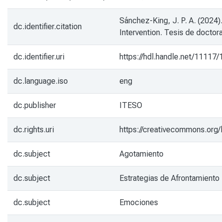
Sánchez-King, J. P. A. (2024)
dc.identifier.citation
Intervention. Tesis de doctor
dc.identifier.uri
https://hdl.handle.net/11117
dc.language.iso
eng
dc.publisher
ITESO
dc.rights.uri
https://creativecommons.org/
dc.subject
Agotamiento
dc.subject
Estrategias de Afrontamiento
dc.subject
Emociones