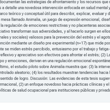
documentan las estrategias de afrontamiento y los recursos que re
 a detalle una novedosa intervención enfocada en salud mental y
 marco teórico y conceptual útil para describir, explicar, evaluar
mesa llamado Animalia, un juego de expresión emocional, diseña
la regulación de emociones restrictivas y no placenteras asocia
ciativo transforman sus adversidades, y al hacerlo surgen en e
les y sociales) valiosos para la prevención del estrés y el agota
rvención mediante un diseño pre experimental (n=17) que mide po
te se miden estrés percibido, entusiasmo por el trabajo y fatiga
eflexivo y apreciativo son efectivos para afrontar el estrés; (2) 
po y emociones, derivan en una regulación emocional espontánea
timo, el estudio piloto sobre Animalia muestra que: (3) la interv
ntrolado aleatorio; (4) los resultados muestran tendencias hacia 
 sentido de logro. Discusión: Las evidencias de esta tesis sugier
rmacional, (2) un enfoque novedoso hacia prácticas clínicas y e
íticas de salud ocupacional para instituciones públicas y privada