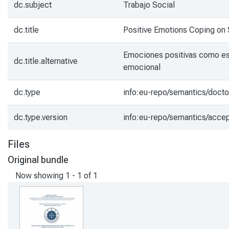
dc.subject
Trabajo Social
dc.title
Positive Emotions Coping on S
Emociones positivas como estr
dc.title.alternative
emocional
dc.type
info:eu-repo/semantics/docto
dc.type.version
info:eu-repo/semantics/acce
Files
Original bundle
Now showing
1 - 1 of 1