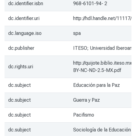
dc.identifier.isbn
968-6101-94- 2
dc.identifier.uri
http://hdl.handle.net/11117/4
dc.language.iso
spa
dc.publisher
ITESO; Universidad Iberoame
http://quijote.biblio.iteso.mx
dc.rights.uri
BY-NC-ND-2.5-MX.pdf
dc.subject
Educación para la Paz
dc.subject
Guerra y Paz
dc.subject
Pacifismo
dc.subject
Sociología de la Educación