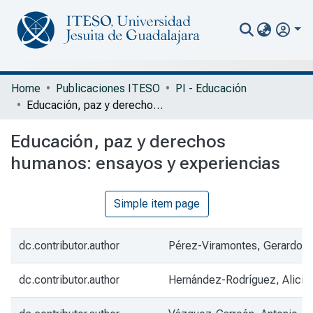
Communities & Collections
Home
Publicaciones ITESO
PI - Educación
Educación, paz y derechos humanos: ensayos y experiencias
All of Repository
Educación, paz y derechos
Statistics
humanos: ensayos y experiencias
Portal Biblioteca
Simple item page
dc.contributor.author
Pérez-Viramontes, Gerardo
dc.contributor.author
Hernández-Rodríguez, Alicia