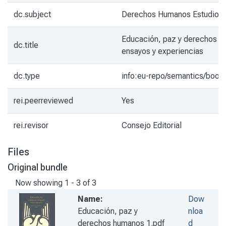
dc.subject
Derechos Humanos Estudio y
Educación, paz y derechos h
dc.title
ensayos y experiencias
dc.type
info:eu-repo/semantics/book
rei.peerreviewed
Yes
rei.revisor
Consejo Editorial
Files
Original bundle
Now showing
1 - 3 of 3
Name:
Dow
Educación, paz y
nloa
derechos humanos 1.pdf
d