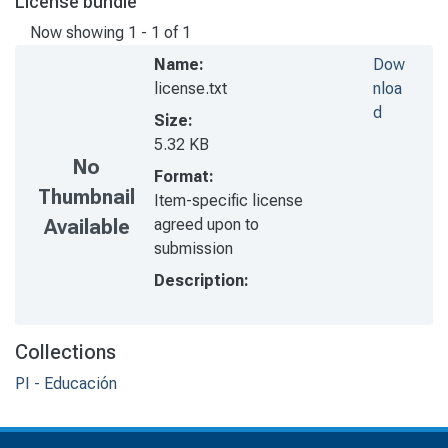
License bundle
Now showing
1 - 1 of 1
Name:
Dow
license.txt
nloa
d
Size:
5.32 KB
No
Format:
Thumbnail
Item-specific license
agreed upon to
Available
submission
Description:
Collections
PI - Educación