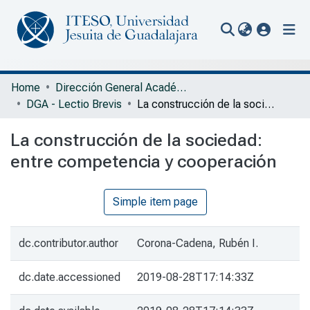
(current
Communities & Collections
Home
Dirección General Académica
DGA - Lectio Brevis
La construcción de la sociedad: entre competencia y cooperación
All of Repository
La construcción de la sociedad:
Statistics
entre competencia y cooperación
Portal Biblioteca
Simple item page
dc.contributor.author
Corona-Cadena, Rubén I.
dc.date.accessioned
2019-08-28T17:14:33Z