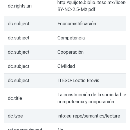
http://quijote.biblio.iteso.mx/licenc
dc.rights.uri
BY-NC-2.5-MX.pdf
dc.subject
Economistificación
dc.subject
Competencia
dc.subject
Cooperación
dc.subject
Civilidad
dc.subject
ITESO-Lectio Brevis
La construcción de la sociedad: ent
dc.title
competencia y cooperación
dc.type
info:eu-repo/semantics/lecture