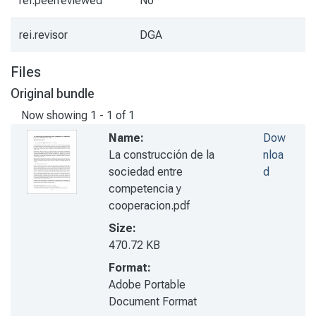
rei.peerreviewed
No
rei.revisor
DGA
Files
Original bundle
Now showing
1 - 1 of 1
Name:
Dow
La construcción de la
nloa
sociedad entre
d
competencia y
cooperacion.pdf
Size:
470.72 KB
Format:
Adobe Portable
Document Format