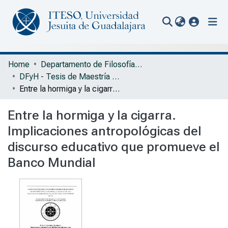
(current
Communities & Collections
Home
Departamento de Filosofía y Humanidades
DFyH - Tesis de Maestría en Filosofía y Ciencias Sociales
All of Repository
Entre la hormiga y la cigarra. Implicaciones antropológicas del discurso educativo que promueve el Banco Mundial
Statistics
Entre la hormiga y la cigarra.
Portal Biblioteca
Implicaciones antropológicas del
discurso educativo que promueve el
Banco Mundial