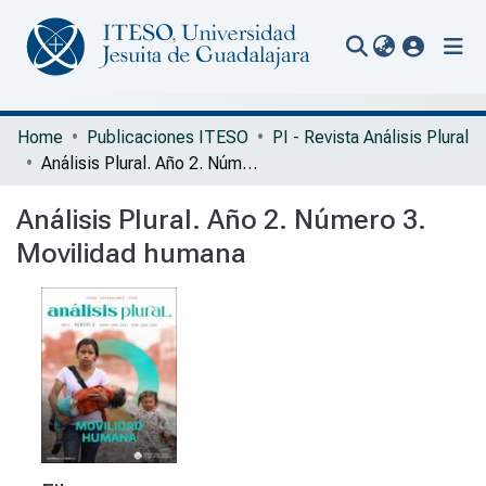
(current
Communities & Collections
Home
Publicaciones ITESO
PI - Revista Análisis Plural
Análisis Plural. Año 2. Número 3. Movilidad humana
All of Repository
Análisis Plural. Año 2. Número 3.
Statistics
Movilidad humana
Portal Biblioteca