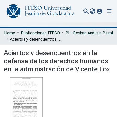
(current
Communities & Collections
Home
Publicaciones ITESO
PI - Revista Análisis Plural
Aciertos y desencuentros en la defensa de los derechos humanos en la administración de Vicente Fox
All of Repository
Aciertos y desencuentros en la
Statistics
defensa de los derechos humanos
Portal Biblioteca
en la administración de Vicente Fox