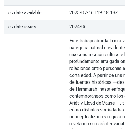
dc.date.available
2025-07-16T19:18:13Z
dc.date.issued
2024-06
Este trabajo aborda la niñez
categoría natural o evidente,
una construcción cultural e hi
profundamente arraigada en l
relaciones entre personas adu
corta edad. A partir de una rev
de fuentes históricas —desd
de Hammurabi hasta enfoque
contemporáneos como los de
Ariès y Lloyd deMause—, se 
cómo distintas sociedades h
conceptualizado y regulado la
revelando su carácter variable