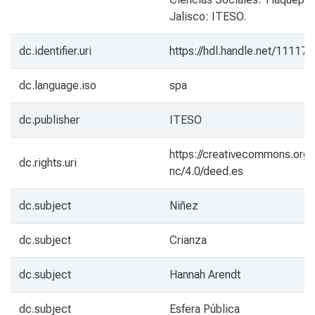
Jalisco: ITESO.
dc.identifier.uri
https://hdl.handle.net/11117
dc.language.iso
spa
dc.publisher
ITESO
https://creativecommons.org/
dc.rights.uri
nc/4.0/deed.es
dc.subject
Niñez
dc.subject
Crianza
dc.subject
Hannah Arendt
dc.subject
Esfera Pública