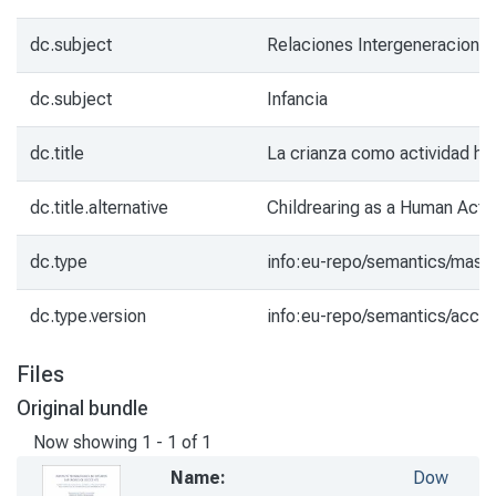
dc.subject
Relaciones Intergeneracional
dc.subject
Infancia
dc.title
La crianza como actividad h
dc.title.alternative
Childrearing as a Human Activ
dc.type
info:eu-repo/semantics/mast
dc.type.version
info:eu-repo/semantics/acce
Files
Original bundle
Now showing
1 - 1 of 1
Name:
Dow