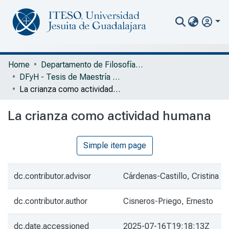
Communities & Collections
Home
Departamento de Filosofía y Humanidades
DFyH - Tesis de Maestría en Filosofía y Ciencias Sociales
All of Repository
La crianza como actividad humana
Statistics
La crianza como actividad humana
Portal Biblioteca
Simple item page
dc.contributor.advisor
Cárdenas-Castillo, Cristina
dc.contributor.author
Cisneros-Priego, Ernesto
dc.date.accessioned
2025-07-16T19:18:13Z