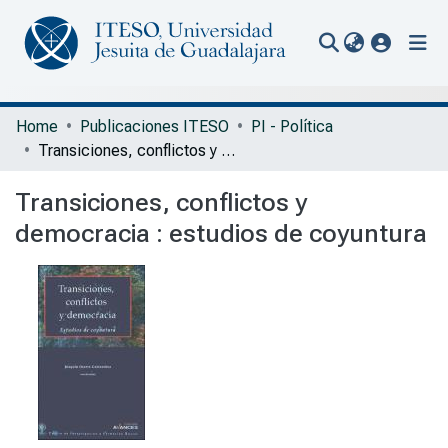
(current
Communities & Collections
Home
Publicaciones ITESO
PI - Política
Transiciones, conflictos y democracia : estudios de coyuntura
All of Repository
Transiciones, conflictos y
Statistics
democracia : estudios de coyuntura
Portal Biblioteca