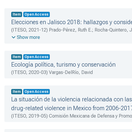
Item
Open Access
Elecciones en Jalisco 2018: hallazgos y consid
(
ITESO
,
2021-12
)
Prado-Pérez, Ruth E.
;
Rocha-Quintero, J
Juárez, Griselda B.
;
Rosas-Palacios, María
;
González-Gonz
Show more
Eduardo
;
Chacón-Benavides, Augusto
Item
Open Access
Ecología política, turismo y conservación
(
ITESO
,
2020-03
)
Vargas-DelRío, David
Item
Open Access
La situación de la violencia relacionada con la
drug-related violence in Mexico from 2006-2017
(
ITESO
,
2019-05
)
Comisión Mexicana de Defensa y Promo