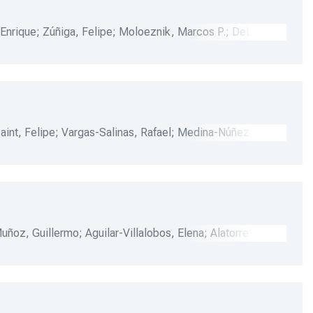
 Enrique
;
Zúñiga, Felipe
;
Moloeznik, Marcos P.
;
DeLaPeña,
aint, Felipe
;
Vargas-Salinas, Rafael
;
Medina-Núñez,
 Jorge E.
;
Gallardo-Gómez, Rigoberto
;
Alatorre-
znik, Marcos P.
uñoz, Guillermo
;
Aguilar-Villalobos, Elena
;
Alatorre-
sé G.
;
DeLaTorre-Hernández, Ricardo
;
Guerrero-Anaya,
znik, Marcos P.