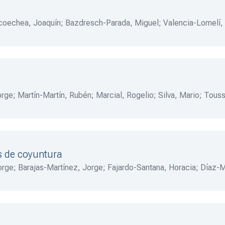
coechea, Joaquín
;
Bazdresch-Parada, Miguel
;
Valencia-Lomelí,
orge
;
Martín-Martín, Rubén
;
Marcial, Rogelio
;
Silva, Mario
;
Touss
Ramírez, Mario E.
;
Morales-Hernández, Jaime
;
Rocha-Quintero,
el S.
;
Preciado-Coronado, Jaime
;
Florido-Alejo, Ángel L.
;
Moloe
os de coyuntura
orge
;
Barajas-Martínez, Jorge
;
Fajardo-Santana, Horacia
;
Díaz-M
, Jorge
;
Zúñiga, Felipe
;
Rojas-Nieto, José A.
;
Gasca-Aguirre, Jo
rgio R.
;
López-Ramírez, Mario E.
;
Florido-Alejo, Ángel L.
;
Moloe