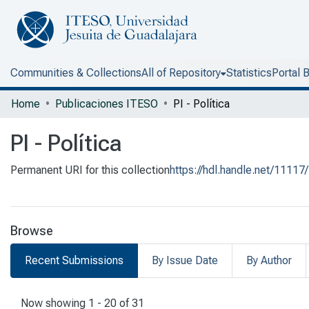
Communities & Collections
All of Repository
Statistics
Portal 
Home
Publicaciones ITESO
PI - Política
PI - Política
Permanent URI for this collection
https://hdl.handle.net/11117
Browse
Recent Submissions
By Issue Date
By Author
Recent Submissions
Now showing
1 - 20 of 31