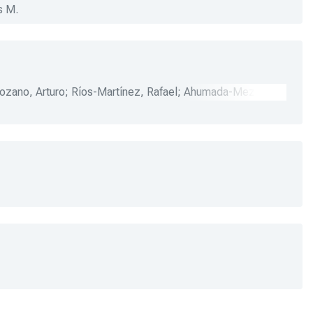
s M.
ozano, Arturo
;
Ríos-Martínez, Rafael
;
Ahumada-Meza,
Díaz-Muñoz, Guillermo
;
Rubio, José L.