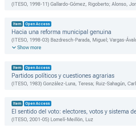
(
ITESO
,
1998-11
)
Gallardo-Gómez, Rigoberto
;
Alonso, Jo
Item
Open Access
Hacia una reforma municipal genuina
(
ITESO
,
1998-03
)
Bazdresch-Parada, Miguel
;
Vargas-Ával
Ramón
;
Ávila-Loreto, Salvador
;
Lavalle-Soler, José
;
Limón
Show more
Item
Open Access
Partidos políticos y cuestiones agrarias
(
ITESO
,
1983
)
González-Luna, Teresa
;
Ruiz-Sahagún, Carl
Item
Open Access
El sentido del voto: electores, votos y sistema d
(
ITESO
,
2001-05
)
Lomelí-Meillón, Luz