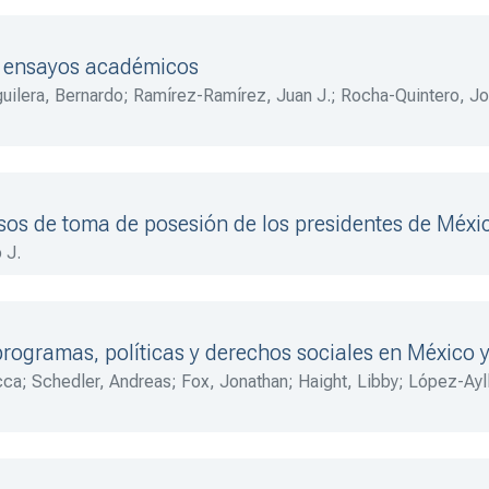
te ensayos académicos
uilera, Bernardo
;
Ramírez-Ramírez, Juan J.
;
Rocha-Quintero, Jo
osa-Fuentes, Juan
;
Larrosa-Fuentes, Juan
;
Rocha-Quintero, Jorg
rsos de toma de posesión de los presidentes de Méx
 J.
programas, políticas y derechos sociales en México 
cca
;
Schedler, Andreas
;
Fox, Jonathan
;
Haight, Libby
;
López-Ayll
 C.
;
Ackerman, John
;
Sandoval, Irma
;
Romero, Jorge J.
;
Hevia-D