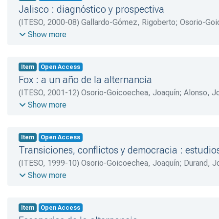
Jalisco : diagnóstico y prospectiva
(
ITESO
,
2000-08
)
Gallardo-Gómez, Rigoberto
;
Osorio-Goi
Marcela
;
Narro-Monroy, Jorge A.
Show more
Item
Open Access
Fox : a un año de la alternancia
(
ITESO
,
2001-12
)
Osorio-Goicoechea, Joaquín
;
Alonso, J
Ignacio
;
Regalado-Santillán, Jorge
;
Martín, William
;
López-
Show more
Rodríguez, Felipe J.
;
Bautista-Farías, José
;
Espinoza, Rafa
Item
Open Access
Transiciones, conflictos y democracia : estudi
(
ITESO
,
1999-10
)
Osorio-Goicoechea, Joaquín
;
Durand, J
Rodríguez, Felipe J.
;
Marcial, Rogelio
;
Regalado-Santillán
Show more
Francisco J.
;
Diez-DeSollano, Rodrigo
;
DeDios-Corona, Se
Item
Open Access