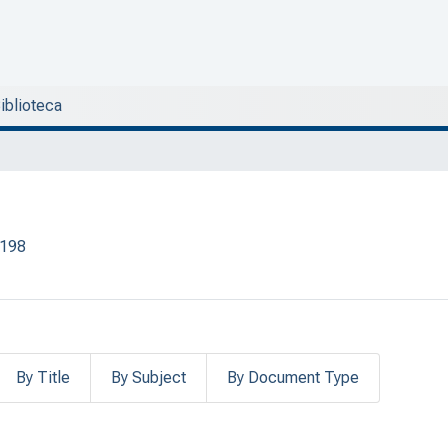
Biblioteca
/198
By Title
By Subject
By Document Type