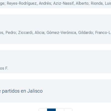
rge
;
Reyes-Rodríguez, Andrés
;
Aziz-Nassif, Alberto
;
Rionda, Lui
os, Pedro
;
Ziccardi, Alicia
;
Gómez-Verónica, Gildardo
;
Franco-L
, Mauricio
;
Guerrero-Amparán, Juan P.
;
Diez-DeSollano, Jorge
;
os F.
e partidos en Jalisco