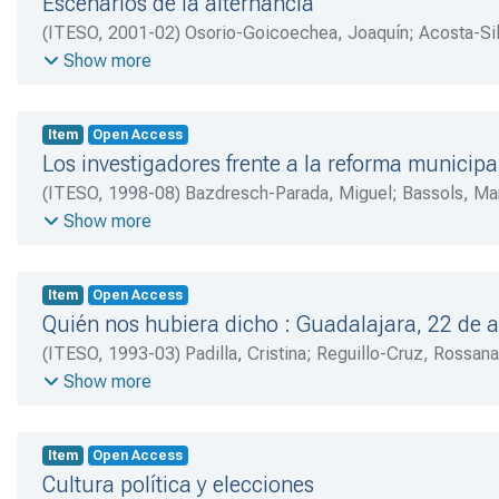
Escenarios de la alternancia
(
ITESO
,
2001-02
)
Osorio-Goicoechea, Joaquín
;
Acosta-Sil
Ponce-Vázquez, Daniel
;
Centro de Derechos Humanos Mig
Show more
Peralta-Varela, Carlos A.
Item
Open Access
Los investigadores frente a la reforma municipa
(
ITESO
,
1998-08
)
Bazdresch-Parada, Miguel
;
Bassols, Ma
Patricia
;
Díaz, Fausto
;
Bassols, Mario
;
García-Castillo, Ro
Show more
Alberto
;
Olmedo, Raúl
;
Brown, Kimberli
;
Ibarra, Cecilia
;
Ma
M.
;
Díaz-Quinteros, Miguel A.
;
Herrasti, María L.
;
Cota, Ro
Item
Open Access
Martínez, Raúl A.
;
Solórzano, Juan
Quién nos hubiera dicho : Guadalajara, 22 de a
(
ITESO
,
1993-03
)
Padilla, Cristina
;
Reguillo-Cruz, Rossana
Núñez, Carlos
;
Lomelí-Meillón, Luz
;
González, Humberto
Show more
Guillermina
;
Cárdenas-Olivares, Gabino
;
Dorantes-Gonzále
Javier
;
Mora, José M.
;
Ramírez-Sáiz, Juan M.
;
DeLaTorre
Item
Open Access
Hernández, Elena
;
Preciado-Coronado, Jaime
;
Suárez-DeG
Cultura política y elecciones