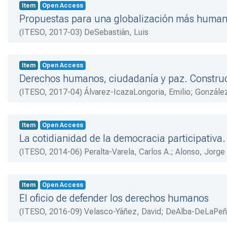
Item
Open Access
Propuestas para una globalización más huma
(
ITESO
,
2017-03
)
DeSebastián, Luis
Item
Open Access
Derechos humanos, ciudadanía y paz. Constru
(
ITESO
,
2017-04
)
Álvarez-IcazaLongoria, Emilio
;
González
Item
Open Access
La cotidianidad de la democracia participativa
(
ITESO
,
2014-06
)
Peralta-Varela, Carlos A.
;
Alonso, Jorge
Item
Open Access
El oficio de defender los derechos humanos
(
ITESO
,
2016-09
)
Velasco-Yáñez, David
;
DeAlba-DeLaPeña