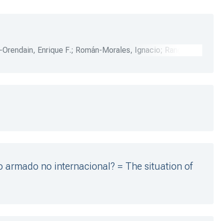
-Orendain, Enrique F.
;
Román-Morales, Ignacio
;
Rangel-
guel
;
Masini-Aguilera, Bernardo
;
González-Velázquez,
o armado no internacional? = The situation of