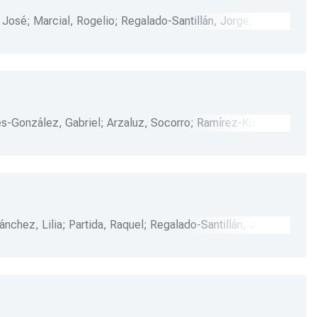
, José
;
Marcial, Rogelio
;
Regalado-Santillán, Jorge
;
rge E.
;
López-Ramírez, Mario E.
;
Moloeznik, Marcos P.
;
es-González, Gabriel
;
Arzaluz, Socorro
;
Ramírez-Kury,
tin, Leticia
;
Alonso, Gustavo
;
Acedo, Blanca
;
Hernández,
io
;
Rodríguez, Luis
;
Zamora, Gerardo
;
Ramírez-Sáiz, Juan
igitte
;
Cuéllar-Garza, José L.
;
DeAguinaga, Rocío
;
ánchez, Lilia
;
Partida, Raquel
;
Regalado-Santillán, Jorge
;
ño, Rafael
;
Carrillo, Alicia
;
Vázquez, Daniel
;
Bustos-Silva,
úñez, Ignacio
;
Reynaga-Obregón, Sonia
;
Villa-Flores,
nández, Juan F.
;
Chavolla-Peña, María L.
;
DeLaPaz-