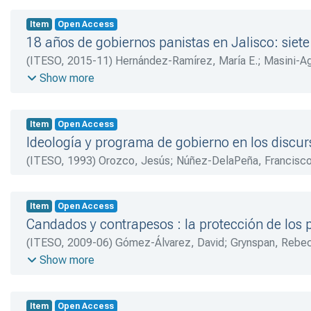
Item
Open Access
18 años de gobiernos panistas en Jalisco: sie
(
ITESO
,
2015-11
)
Hernández-Ramírez, María E.
;
Masini-Ag
Preciado-Coronado, Jaime
;
Román-Morales, Ignacio
;
Larr
Show more
Item
Open Access
Ideología y programa de gobierno en los discu
(
ITESO
,
1993
)
Orozco, Jesús
;
Núñez-DelaPeña, Francisco
Item
Open Access
Candados y contrapesos : la protección de los 
(
ITESO
,
2009-06
)
Gómez-Álvarez, David
;
Grynspan, Rebe
O’Donnell, Guillermo
;
Schaffer, Frederic C.
;
Stokes, Susan
Show more
R.
Item
Open Access