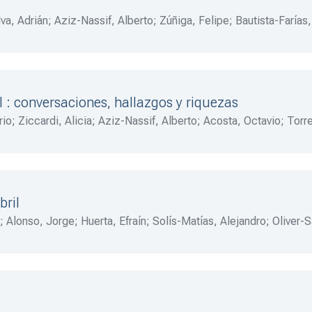
va, Adrián
;
Aziz-Nassif, Alberto
;
Zúñiga, Felipe
;
Bautista-Farías
uel A. Pro Juárez, AC
;
DeLaPeña, Marcela
;
Rocha-Quintero, Jo
l : conversaciones, hallazgos y riquezas
rio
;
Ziccardi, Alicia
;
Aziz-Nassif, Alberto
;
Acosta, Octavio
;
Torr
dolfo
;
Rowland, Allison
;
Ordoño, Alejandro
;
Guillén, Tonatiuh
;
San
rván-Laborde, María
;
Meneses, Rocío
;
Pamplona-Leaños, Ignac
sario
;
Pedraza, Héctor
;
Méndez, José L.
;
Boehm-DeLameiras, Br
bril
;
Alonso, Jorge
;
Huerta, Efraín
;
Solís-Matías, Alejandro
;
Oliver-S
;
González, Fernando M.
;
Cázarez, Mirna
;
Fortuny, Patricia
;
Gardu
z, Alma
;
Gabayet-Ortega, Luisa
;
Lizama-Silva, Gladys
;
Medina-N
, Renée
;
Hernández, María L.
;
Amerlinck, Marie J.
;
Bontempo-Fer
aray, María E.
;
DeLaTorre, María E.