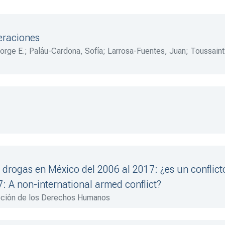
eraciones
orge E.
;
Paláu-Cardona, Sofía
;
Larrosa-Fuentes, Juan
;
Toussaint
álezDurán, Julio
;
Almeida-López, Mónica
;
Castro-Reynoso, Mi
s drogas en México del 2006 al 2017: ¿es un conflict
: A non-international armed conflict?
ción de los Derechos Humanos