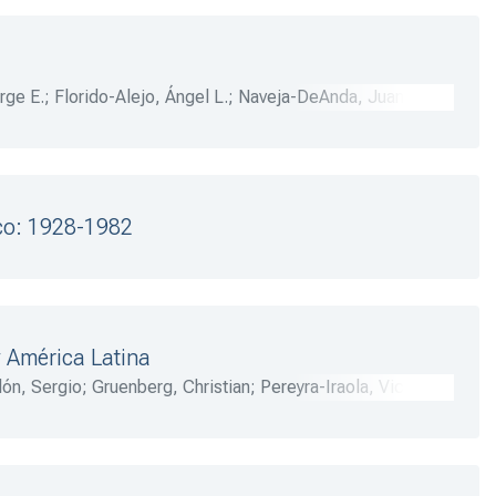
rge E.
;
Florido-Alejo, Ángel L.
;
Naveja-DeAnda, Juan M.
;
e E.
;
Pérez-Retana, Margarito
ico: 1928-1982
y América Latina
ón, Sergio
;
Gruenberg, Christian
;
Pereyra-Iraola, Victoria
;
eLaJara, Felipe
;
Olvera, Alberto J.
;
DeLaMadrid, Ricardo