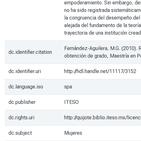
empoderamiento. Sin embargo, desde
no ha sido registrada sistemáticam
la congruencia del desempeño del in
alejada del fundamento de la teorí
trayectoria de una institución cre
Fernández-Aguilera, M.G. (2010). 
dc.identifier.citation
obtención de grado, Maestría en Po
dc.identifier.uri
http://hdl.handle.net/11117/3152
dc.language.iso
spa
dc.publisher
ITESO
dc.rights.uri
http://quijote.biblio.iteso.mx/li
dc.subject
Mujeres