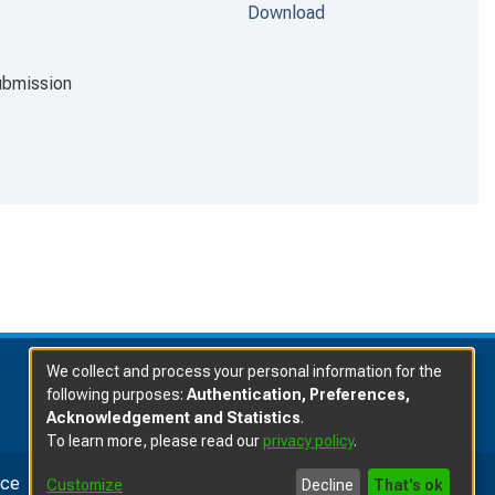
Download
ubmission
We collect and process your personal information for the
following purposes:
Authentication, Preferences,
Acknowledgement and Statistics
.
To learn more, please read our
privacy policy
.
ice
Customize
Decline
That's ok