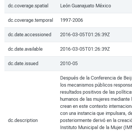
dc.coverage.spatial
León Guanajuato México
dc.coverage.temporal
1997-2006
dc.date.accessioned
2016-03-05T01:26:39Z
dc.date.available
2016-03-05T01:26:39Z
dc.date.issued
2010-05
Después de la Conferencia de Beijin
los mecanismos públicos responsabl
resultados positivos de las políti
humanos de las mujeres mediante la
crean en este contexto internaciona
con una instancia que impulsara, d
dc.description
posteriormente derivó en la creaci
Instituto Municipal de la Mujer (IM