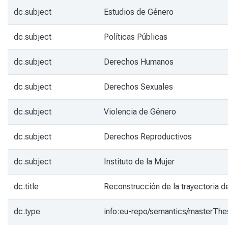
dc.subject
Estudios de Género
dc.subject
Políticas Públicas
dc.subject
Derechos Humanos
dc.subject
Derechos Sexuales
dc.subject
Violencia de Género
dc.subject
Derechos Reproductivos
dc.subject
Instituto de la Mujer
dc.title
Reconstrucción de la trayectoria d
dc.type
info:eu-repo/semantics/masterThe