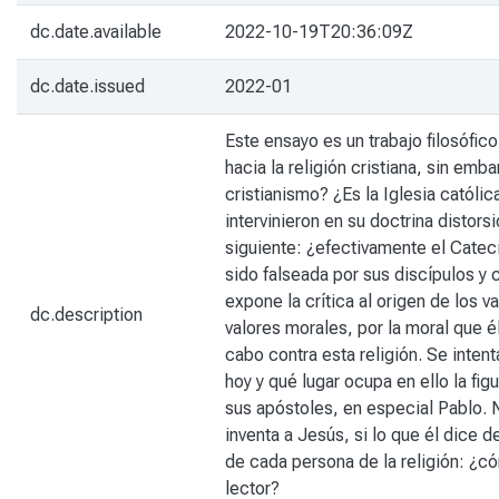
dc.date.available
2022-10-19T20:36:09Z
dc.date.issued
2022-01
Este ensayo es un trabajo filosófico
hacia la religión cristiana, sin em
cristianismo? ¿Es la Iglesia católi
intervinieron en su doctrina distor
siguiente: ¿efectivamente el Cateci
sido falseada por sus discípulos y 
expone la crítica al origen de los
dc.description
valores morales, por la moral que é
cabo contra esta religión. Se inten
hoy y qué lugar ocupa en ello la fi
sus apóstoles, en especial Pablo. N
inventa a Jesús, si lo que él dice 
de cada persona de la religión: ¿c
lector?