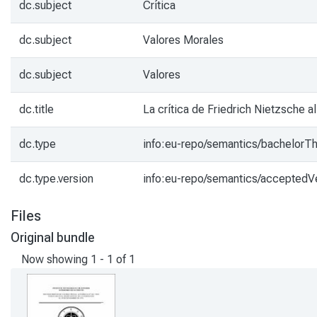
dc.subject
Crítica
dc.subject
Valores Morales
dc.subject
Valores
dc.title
La crítica de Friedrich Nietzsche a
dc.type
info:eu-repo/semantics/bachelorT
dc.type.version
info:eu-repo/semantics/acceptedV
Files
Original bundle
Now showing
1 - 1 of 1