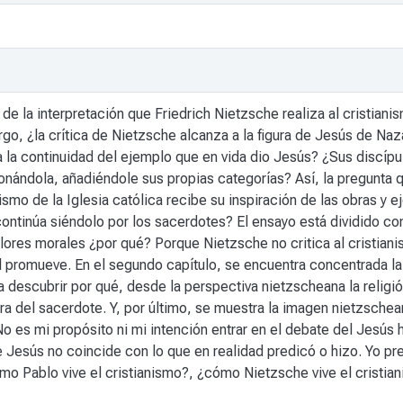
 de la interpretación que Friedrich Nietzsche realiza al cristiani
bargo, ¿la crítica de Nietzsche alcanza a la figura de Jesús de N
ca la continuidad del ejemplo que en vida dio Jesús? ¿Sus discípu
sionándola, añadiéndole sus propias categorías? Así, la pregunta 
smo de la Iglesia católica recibe su inspiración de las obras y
continúa siéndolo por los sacerdotes? El ensayo está dividido co
 valores morales ¿por qué? Porque Nietzsche no critica al cristi
l promueve. En el segundo capítulo, se encuentra concentrada la 
ta descubrir por qué, desde la perspectiva nietzscheana la religi
gura del sacerdote. Y, por último, se muestra la imagen nietzsche
o es mi propósito ni mi intención entrar en el debate del Jesús 
de Jesús no coincide con lo que en realidad predicó o hizo. Yo pr
ómo Pablo vive el cristianismo?, ¿cómo Nietzsche vive el cristia