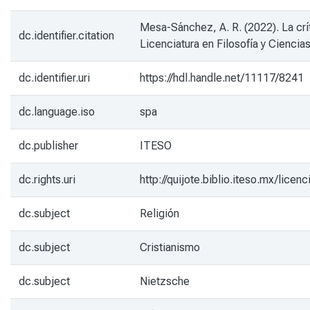
Mesa-Sánchez, A. R. (2022). La crít
dc.identifier.citation
Licenciatura en Filosofía y Cienci
dc.identifier.uri
https://hdl.handle.net/11117/8241
dc.language.iso
spa
dc.publisher
ITESO
dc.rights.uri
http://quijote.biblio.iteso.mx/lic
dc.subject
Religión
dc.subject
Cristianismo
dc.subject
Nietzsche