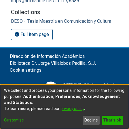
https://hdl.handle.net/11117/6585
Collections
DESO - Tesis Maestría en Comunicación y Cultura
Full item page
Dirección de Información Académica
Biblioteca Dr. Jorge Villalobos Padilla, S.J.
Cookie settings
We collect and process your personal information for the following
purposes:
Authentication, Preferences, Acknowledgement
and Statistics
.
© ITESO, Universidad Jesuita de Guadalajara, 2025
|
|
To learn more, please read our
privacy policy
.
Privacy advice
Customize
Decline
That's ok
Software DSpace
copyright © 2002-2025
LYRASIS