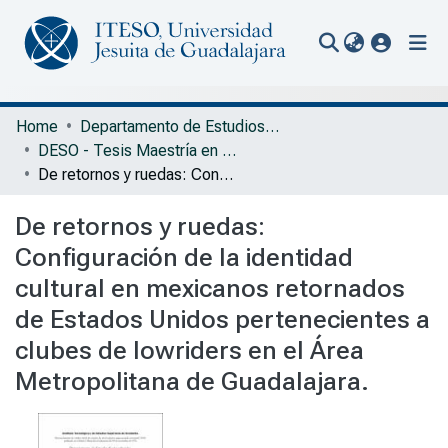
(current
Communities & Collections
Home
Departamento de Estudios Socioculturales
DESO - Tesis Maestría en Comunicación y Cultura
All of Repository
De retornos y ruedas: Configuración de la identidad cultural en mexicanos retornados de Estados Unidos pertenecientes a clubes de lowriders en el Área Metropolitana de Guadalajara.
Statistics
De retornos y ruedas:
Portal Biblioteca
Configuración de la identidad
cultural en mexicanos retornados
de Estados Unidos pertenecientes a
clubes de lowriders en el Área
Metropolitana de Guadalajara.