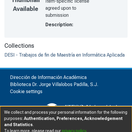
Thumbnail
Item-specific license
agreed upon to
Available
submission
Description:
Collections
DESI - Trabajos de fin de Maestría en Informática Aplicada
Dirección de Información Académica
Biblioteca Dr. Jorge Villalobos Padilla, S.J.
Cookie settings
We collect and process your personal information for the following
purposes:
Authentication, Preferences, Acknowledgement
and Statistics
.
© ITESO, Universidad Jesuita de Guadalajara, 2025
|
|
To learn more, please read our
privacy policy
.