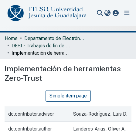
(current
Communities & Collections
Home
Departamento de Electrónica, Sistemas e Informática
DESI - Trabajos de fin de Maestría en Informática Aplicada
All of Repository
Implementación de herramientas Zero-Trust
Statistics
Implementación de herramientas
Portal Biblioteca
Zero-Trust
Simple item page
dc.contributor.advisor
Souza-Rodríguez, Luis D.
dc.contributor.author
Landeros-Arias, Oliver A.