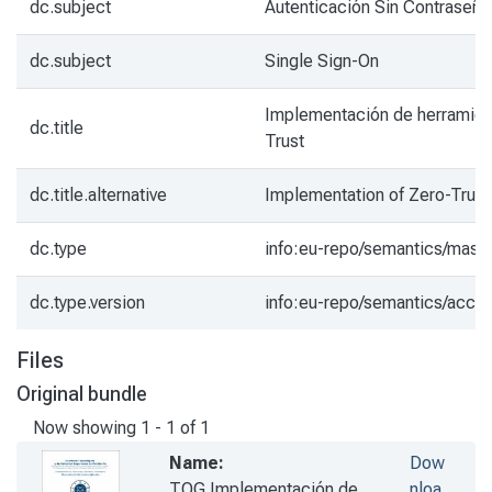
dc.subject
Autenticación Sin Contraseña
dc.subject
Single Sign-On
Implementación de herramien
dc.title
Trust
dc.title.alternative
Implementation of Zero-Trust
dc.type
info:eu-repo/semantics/mast
dc.type.version
info:eu-repo/semantics/acce
Files
Original bundle
Now showing
1 - 1 of 1
Name:
Dow
TOG Implementación de
nloa