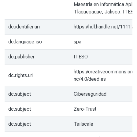
Maestría en Informática Aplic
Tlaquepaque, Jalisco: ITESO
dc.identifier.uri
https://hdl.handle.net/11117
dc.language.iso
spa
dc.publisher
ITESO
https://creativecommons.org/
dc.rights.uri
nc/4.0/deed.es
dc.subject
Ciberseguridad
dc.subject
Zero-Trust
dc.subject
Tailscale