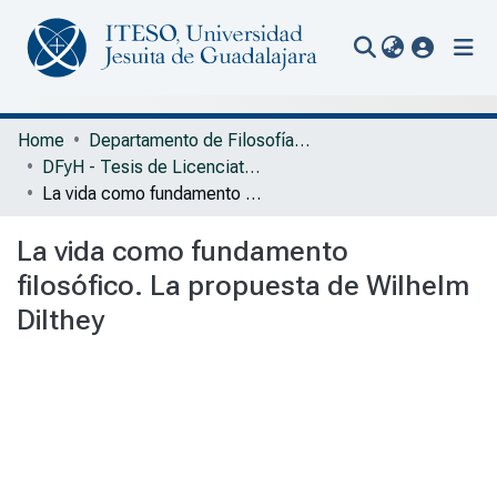
(current
Communities & Collections
Home
Departamento de Filosofía y Humanidades
DFyH - Tesis de Licenciatura en Filosofía y Ciencias Sociales
All of Repository
La vida como fundamento filosófico. La propuesta de Wilhelm Dilthey
Statistics
La vida como fundamento
Portal Biblioteca
filosófico. La propuesta de Wilhelm
Dilthey