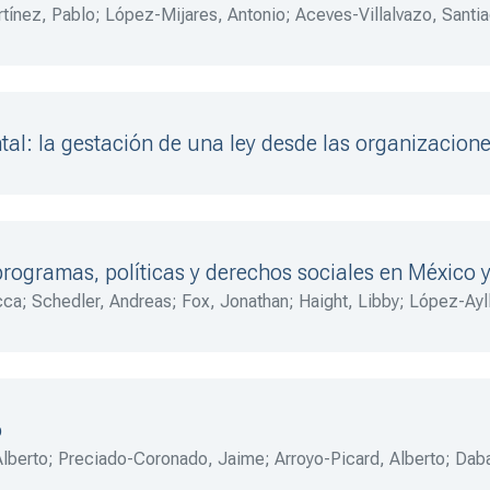
tínez, Pablo
;
López-Mijares, Antonio
;
Aceves-Villalvazo, Santi
midhuber-Peña, Erika
;
González-Arias, Adriana
;
Pérez-DeAlba,
al: la gestación de una ley desde las organizacione
programas, políticas y derechos sociales en México 
cca
;
Schedler, Andreas
;
Fox, Jonathan
;
Haight, Libby
;
López-Ayll
 C.
;
Ackerman, John
;
Sandoval, Irma
;
Romero, Jorge J.
;
Hevia-D
o
Alberto
;
Preciado-Coronado, Jaime
;
Arroyo-Picard, Alberto
;
Daba
na
;
Riquer, Florinda
;
Cazés, Daniel
;
Alonso, Jorge
;
Román-Morale