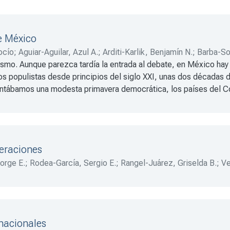
de México
ocío
;
Aguiar-Aguilar, Azul A.
;
Arditi-Karlik, Benjamín N.
;
Barba-So
smo. Aunque parezca tardía la entrada al debate, en México hay 
i, Carlos E.
tos populistas desde principios del siglo XXI, unas dos décadas
ntábamos una modesta primavera democrática, los países del Con
drés Manuel López Obrador, el interés en la cuestión del populis
este contexto, revisar el debate contemporáneo sobre el populismo
.
deraciones
orge E.
;
Rodea-García, Sergio E.
;
Rangel-Juárez, Griselda B.
;
Ve
illaseñor, Mara N.
;
Cerda-Cornejo, Rodrigo
;
Larrosa-Fuentes, J
ntero, Jorge E.
rnacionales