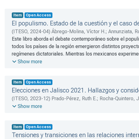
Item
Open Access
El populismo. Estado de la cuestión y el caso 
(
ITESO
,
2024-04
)
Ábrego-Molina, Víctor H.
;
Annunziata, R
Rivera, Alberto J.
Este libro aborda el debate contemporáneo sobre el populi
;
Preciado-Coronado, Jaime A.
;
Peruzzott
todos los países de la región emergieron distintos proyec
regímenes dictatoriales. Mientras los mexicanos experime
del neopopulismo. Desde la llegada a la presidencia de An
Show more
vital e inmediato. Por ello es pertinente y necesario, en 
del actual gobierno y del futuro de la democracia mexicana
Item
Open Access
Elecciones en Jalisco 2021. Hallazgos y consi
(
ITESO
,
2023-12
)
Prado-Pérez, Ruth E.
;
Rocha-Quintero, J
Navarro, Jesús P.
;
Hermosillo-Ramírez, Karina A.
;
Robles-V
Show more
Rosas-Palacios, María M.
;
Prado-Pérez, Ruth E.
;
Rocha-Qui
Item
Open Access
Tensiones y transiciones en las relaciones inte