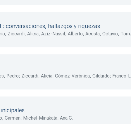
ado-Santillán, Jorge
;
Ramos-Martínez, Óscar
l : conversaciones, hallazgos y riquezas
rio
;
Ziccardi, Alicia
;
Aziz-Nassif, Alberto
;
Acosta, Octavio
;
Torr
dolfo
;
Rowland, Allison
;
Ordoño, Alejandro
;
Guillén, Tonatiuh
;
San
rván-Laborde, María
;
Meneses, Rocío
;
Pamplona-Leaños, Ignac
sario
;
Pedraza, Héctor
;
Méndez, José L.
;
Boehm-DeLameiras, Br
os, Pedro
;
Ziccardi, Alicia
;
Gómez-Verónica, Gildardo
;
Franco-L
, Mauricio
;
Guerrero-Amparán, Juan P.
;
Diez-DeSollano, Jorge
;
unicipales
o, Carmen
;
Michel-Minakata, Ana C.