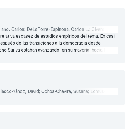
lano, Carlos
;
DeLaTorre-Espinosa, Carlos L.
;
Olvera-
relativa escasez de estudios empíricos del tema. En casi
 después de las transiciones a la democracia desde
o Sur ya estaban avanzando, en su mayoría, hacia la fase
mo creció de manera extraordinaria al volverse un asunto
 y ponderar su potencial contribución a la caracterización
lasco-Yáñez, David
;
Ochoa-Chavira, Susana
;
Lemus-
uan
;
Paláu-Cardona, Sofía
;
Campos-Cornejo, David R.
;