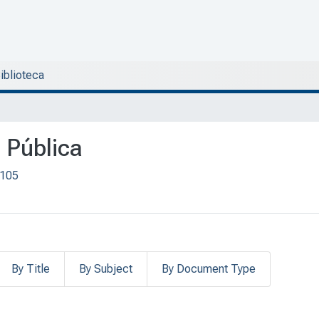
Biblioteca
n Pública
/105
By Title
By Subject
By Document Type