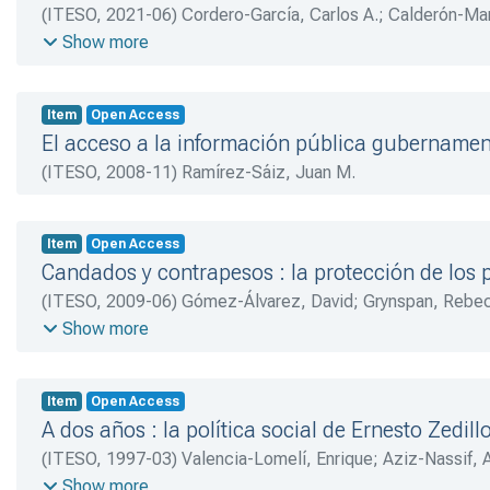
(
ITESO
,
2021-06
)
Cordero-García, Carlos A.
;
Calderón-Mar
Morales-Robles, Marcela
;
Souto-Olmedo, Verónica S.
;
Sch
Show more
P.
Item
Open Access
El acceso a la información pública gubernament
(
ITESO
,
2008-11
)
Ramírez-Sáiz, Juan M.
Item
Open Access
Candados y contrapesos : la protección de los 
(
ITESO
,
2009-06
)
Gómez-Álvarez, David
;
Grynspan, Rebe
O’Donnell, Guillermo
;
Schaffer, Frederic C.
;
Stokes, Susan
Show more
R.
Item
Open Access
A dos años : la política social de Ernesto Zedill
(
ITESO
,
1997-03
)
Valencia-Lomelí, Enrique
;
Aziz-Nassif, 
Chac, Manuel
;
Cardozo-Brum, Myriam
;
Villarreal, Magdale
Show more