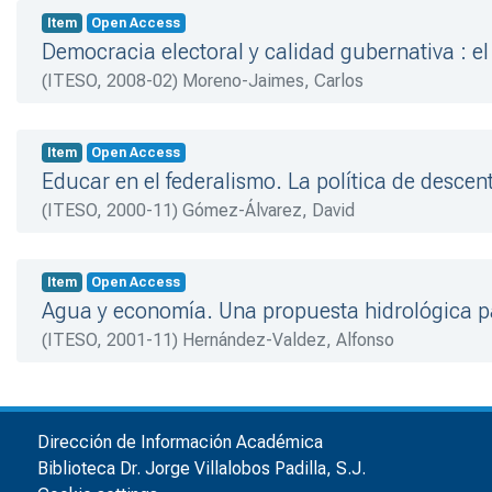
Item
Open Access
Democracia electoral y calidad gubernativa : 
(
ITESO
,
2008-02
)
Moreno-Jaimes, Carlos
Item
Open Access
Educar en el federalismo. La política de desce
(
ITESO
,
2000-11
)
Gómez-Álvarez, David
Item
Open Access
Agua y economía. Una propuesta hidrológica 
(
ITESO
,
2001-11
)
Hernández-Valdez, Alfonso
Dirección de Información Académica
Biblioteca Dr. Jorge Villalobos Padilla, S.J.