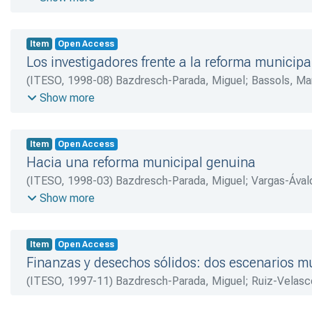
María
;
Moreno-Salazar, Pedro H.
;
Martín, Guillermo
;
Regal
Item
Open Access
Los investigadores frente a la reforma municipa
(
ITESO
,
1998-08
)
Bazdresch-Parada, Miguel
;
Bassols, Ma
Patricia
;
Díaz, Fausto
;
Bassols, Mario
;
García-Castillo, Ro
Show more
Alberto
;
Olmedo, Raúl
;
Brown, Kimberli
;
Ibarra, Cecilia
;
Ma
M.
;
Díaz-Quinteros, Miguel A.
;
Herrasti, María L.
;
Cota, Ro
Item
Open Access
Martínez, Raúl A.
;
Solórzano, Juan
Hacia una reforma municipal genuina
(
ITESO
,
1998-03
)
Bazdresch-Parada, Miguel
;
Vargas-Ával
Ramón
;
Ávila-Loreto, Salvador
;
Lavalle-Soler, José
;
Limón
Show more
Item
Open Access
Finanzas y desechos sólidos: dos escenarios m
(
ITESO
,
1997-11
)
Bazdresch-Parada, Miguel
;
Ruiz-Velasc