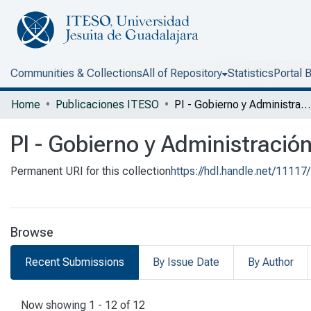
Communities & Collections
All of Repository
Statistics
Portal 
Home
Publicaciones ITESO
PI - Gobierno y Administración Pública
PI - Gobierno y Administració
Permanent URI for this collection
https://hdl.handle.net/11117
Browse
Recent Submissions
By Issue Date
By Author
Recent Submissions
Now showing
1 - 12 of 12