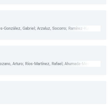
es-González, Gabriel
;
Arzaluz, Socorro
;
Ramírez-Kury,
tin, Leticia
;
Alonso, Gustavo
;
Acedo, Blanca
;
Hernández,
io
;
Rodríguez, Luis
;
Zamora, Gerardo
;
Ramírez-Sáiz, Juan
igitte
;
Cuéllar-Garza, José L.
;
DeAguinaga, Rocío
;
ozano, Arturo
;
Ríos-Martínez, Rafael
;
Ahumada-Meza,
Díaz-Muñoz, Guillermo
;
Rubio, José L.