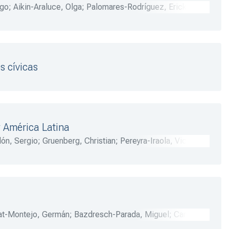
ago
;
Aikin-Araluce, Olga
;
Palomares-Rodríguez, Erick G.
;
 Andrea
;
Corona-Ojeda, Talien
;
López-Rodríguez, Adriana
s cívicas
y América Latina
ón, Sergio
;
Gruenberg, Christian
;
Pereyra-Iraola, Victoria
;
eLaJara, Felipe
;
Olvera, Alberto J.
;
DeLaMadrid, Ricardo
t-Montejo, Germán
;
Bazdresch-Parada, Miguel
;
Canto-
s, Ignacio
;
Monroy-Gómez, Mario B.
;
Fournier-García,