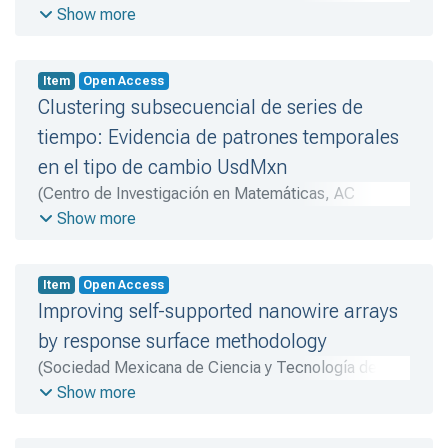
Mónica S.
;
Ulloa-Figueroa, Nancy
Show more
Item
Open Access
Clustering subsecuencial de series de
tiempo: Evidencia de patrones temporales
en el tipo de cambio UsdMxn
(
Centro de Investigación en Matemáticas, AC
(CIMAT)
,
2020-11-02
)
Ruiz-Cruz, Riemann
;
Muñoz-
Show more
Elguezábal, Juan F.
Item
Open Access
Improving self-supported nanowire arrays
by response surface methodology
(
Sociedad Mexicana de Ciencia y Tecnología de
Superficies y Materiales A.C.
,
2021-10-17
)
Alcalá,
Show more
Emmanuel
;
Araujo, Elsie
;
López-Cárdenas, Patricia
G.
;
Sánchez-Torres, Juan D.