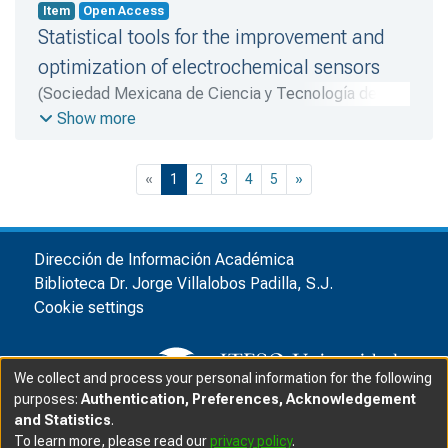
Item
Open Access
Statistical tools for the improvement and
optimization of electrochemical sensors
(
Sociedad Mexicana de Ciencia y Tecnología de
Superficies y Materiales A.C.
,
2021-10
)
Alcalá,
Show more
Emmanuel
;
Araujo, Elsie
;
Sánchez-Torres, Juan D.
;
López-Cárdenas, Patricia G.
(current)
«
1
2
3
4
5
»
Dirección de Información Académica
Biblioteca Dr. Jorge Villalobos Padilla, S.J.
Cookie settings
We collect and process your personal information for the following
purposes:
Authentication, Preferences, Acknowledgement
and Statistics
.
© ITESO, Universidad Jesuita de Guadalajara, 2025
|
|
To learn more, please read our
privacy policy
.