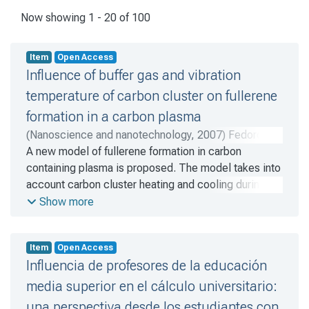
Recent Submissions
Now showing
1 - 20 of 100
Item
Open Access
Influence of buffer gas and vibration
temperature of carbon cluster on fullerene
formation in a carbon plasma
(
Nanoscience and nanotechnology
,
2007
)
Fedorov,
A.S.
A new model of fullerene formation in carbon
;
Novikov, P.V.
;
Martinez, S. Yu.
;
Churilov, G.N.
containing plasma is proposed. The model takes into
account carbon cluster heating and cooling during
transformations due to chemical bonds formation
Show more
and destruction. In addition, the heating and cooling
of carbon clusters by buffer gas is considered.
Item
Open Access
The calculations give the qualitatively correct
Influencia de profesores de la educación
correlation between fullerene yields in helium and
argon.
media superior en el cálculo universitario:
una perspectiva desde los estudiantes con