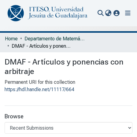
(current
Communities & Collections
Home
Departamento de Matemáticas y Física
DMAF - Artículos y ponencias con arbitraje
All of Repository
DMAF - Artículos y ponencias con
Statistics
arbitraje
Portal Biblioteca
Permanent URI for this collection
https://hdl.handle.net/11117/664
Browse