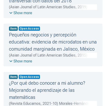
transversal con datos del 2018
(
Asian Journal of Latin American Studies
,
2019
)
Ruíz-
Hernández, María R.
;
Gatica-Arreola, Leonardo A.
Show more
Item
Open Access
Pequeños negocios y percepción
educativa: evidencia de microdatos en una
comunidad marginada en Jalisco, México
(
Asian Journal of Latin American Studies
,
2015
)
Gatica-Arreola, Leonardo A.
;
Ruíz-Hernández, María
Show more
R.
;
Coronado-Ramírez, Semei
Item
Open Access
¿Por qué debo conocer a mi alumno?
Mejorando el aprendizaje de las
matemáticas
(
Revista Educarnos
,
2021-10
)
Morales-Hernández,