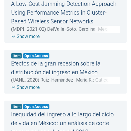
A Low-Cost Jamming Detection Approach
Using Performance Metrics in Cluster-
Based Wireless Sensor Networks
(
MDPI
,
2021-02
)
DelValle-Soto, Carolina
;
Mex-
Perera, Carlos
;
Nolazco-Flores, Juan A.
;
Rodríguez-
Show more
Vázquez, Alma N.
;
Rosas-Caro, Julio C.
;
Martínez-
Herrera, Alberto F.
Item
Open Access
Efectos de la gran recesión sobre la
distribución del ingreso en México
(
UANL
,
2020
)
Ruíz-Hernández, María R.
;
Gatica-
Arreola, Leonardo A.
Show more
Item
Open Access
Inequidad del ingreso a lo largo del ciclo
de vida en México: un análisis de corte