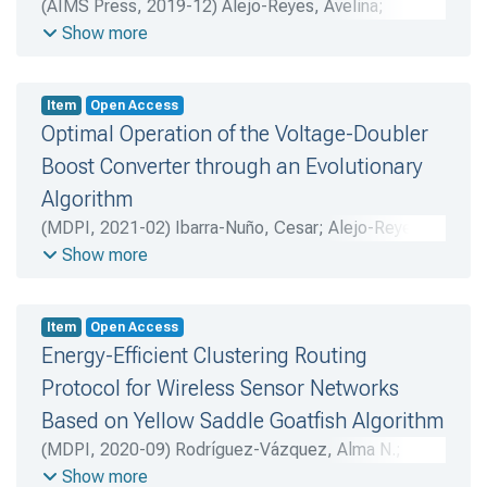
(
AIMS Press
,
2019-12
)
Alejo-Reyes, Avelina
;
Olivares-Benitez, Elias
;
Mendoza, Abraham
;
Show more
Rodríguez-Vázquez, Alma N.
Item
Open Access
Optimal Operation of the Voltage-Doubler
Boost Converter through an Evolutionary
Algorithm
(
MDPI
,
2021-02
)
Ibarra-Nuño, Cesar
;
Alejo-Reyes,
Avelina
;
Cuevas, Erik
;
Ramirez, Juan M.
;
Rosas-Caro,
Show more
Julio C.
;
Robles-Campos, Héctor R.
;
Rodríguez-
Vázquez, Alma N.
Item
Open Access
Energy-Efficient Clustering Routing
Protocol for Wireless Sensor Networks
Based on Yellow Saddle Goatfish Algorithm
(
MDPI
,
2020-09
)
Rodríguez-Vázquez, Alma N.
;
DelValle-Soto, Carolina
;
Velázquez, Ramiro
Show more