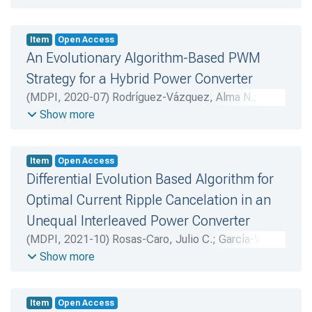
Item
Open Access
An Evolutionary Algorithm-Based PWM
Strategy for a Hybrid Power Converter
(
MDPI
,
2020-07
)
Rodríguez-Vázquez, Alma N.
;
Alejo-Reyes, Avelina
;
Cuevas, Erik
;
Beltrán-Carbajal,
Show more
Francisco
;
Rosas-Caro, Julio C.
Item
Open Access
Differential Evolution Based Algorithm for
Optimal Current Ripple Cancelation in an
Unequal Interleaved Power Converter
(
MDPI
,
2021-10
)
Rosas-Caro, Julio C.
;
García-Vite,
Pedro M.
;
Mendoza, Abraham
;
Alejo-Reyes, Avelina
;
Show more
Cuevas, Erik
;
Beltrán-Carbajal, Francisco
;
Rodríguez-
Vázquez, Alma N.
Item
Open Access