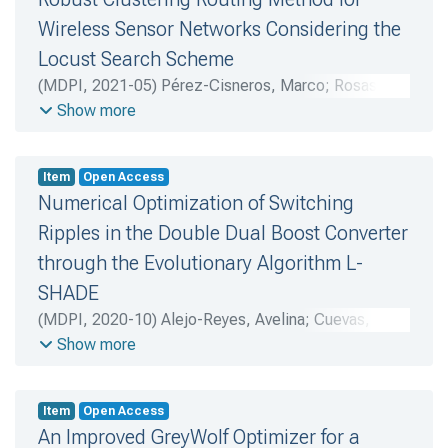
ofrecieron descripciones detalladas de docentes
Wireless Sensor Networks Considering the
que explicaban con claridad, brindaban apoyo ante la
Locust Search Scheme
dificultad, sostenían expectativas altas pero justas, y
mostraban confianza en las capacidades de sus
(
MDPI
,
2021-05
)
Pérez-Cisneros, Marco
;
Rosas-
estudiantes.
Caro, Julio C.
;
DelValle-Soto, Carolina
;
Gálvez,
Show more
Jorge
;
Cuevas, Erik
;
Rodríguez-Vázquez, Alma N.
Item
Open Access
Numerical Optimization of Switching
Ripples in the Double Dual Boost Converter
through the Evolutionary Algorithm L-
SHADE
(
MDPI
,
2020-10
)
Alejo-Reyes, Avelina
;
Cuevas, Erik
;
Robles-Campos, Héctor R.
;
Rosas-Caro, Julio C.
;
Show more
Rodríguez-Vázquez, Alma N.
Item
Open Access
An Improved GreyWolf Optimizer for a