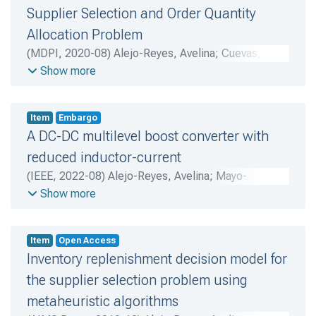
Supplier Selection and Order Quantity
Allocation Problem
(
MDPI
,
2020-08
)
Alejo-Reyes, Avelina
;
Cuevas, Erik
;
Mendoza, Abraham
;
Olivares-Benitez, Elias
;
Show more
Rodríguez-Vázquez, Alma N.
Item
Embargo
A DC-DC multilevel boost converter with
reduced inductor-current
(
IEEE
,
2022-08
)
Alejo-Reyes, Avelina
;
Mayo-
Maldonado, Jonathan C.
;
Valdez-Resendiz, Jesus E.
;
Show more
Rosas-Caro, Julio C.
;
Rodríguez-Vázquez, Alma N.
Item
Open Access
Inventory replenishment decision model for
the supplier selection problem using
metaheuristic algorithms