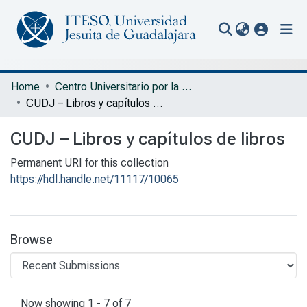
(current
Communities & Collections
Home
Centro Universitario por la Dignidad y la Justicia
CUDJ – Libros y capítulos de libros
All of Repository
CUDJ – Libros y capítulos de libros
Statistics
Permanent URI for this collection
Portal Biblioteca
https://hdl.handle.net/11117/10065
Browse
Recent Submissions
Now showing
1 - 7 of 7