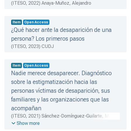
(
ITESO
,
2022
)
Anaya-Muñoz, Alejandro
Item
Open Access
¿Qué hacer ante la desaparición de una
persona? Los primeros pasos
(
ITESO
,
2023
)
CUDJ
Item
Open Access
Nadie merece desaparecer. Diagnóstico
sobre la estigmatización hacia las
personas víctimas de desaparición, sus
familiares y las organizaciones que las
acompañan
(
ITESO
,
2021
)
Sánchez-Domínguez-Guilarte, María
C.
Show more