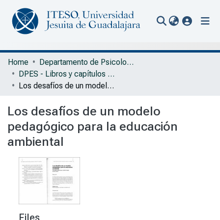
(current
Communities & Collections
Home
Departamento de Psicología, Educación y Salud
DPES - Libros y capítulos de libros
All of Repository
Los desafíos de un modelo pedagógico para la educación ambiental
Statistics
Los desafíos de un modelo
Portal Biblioteca
pedagógico para la educación
ambiental
Files