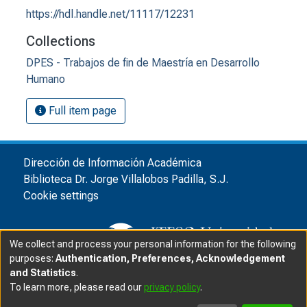
https://hdl.handle.net/11117/12231
Collections
DPES - Trabajos de fin de Maestría en Desarrollo
Humano
Full item page
Dirección de Información Académica
Biblioteca Dr. Jorge Villalobos Padilla, S.J.
Cookie settings
We collect and process your personal information for the following
purposes:
Authentication, Preferences, Acknowledgement
and Statistics
.
© ITESO, Universidad Jesuita de Guadalajara, 2025
|
|
To learn more, please read our
privacy policy
.
Privacy advice