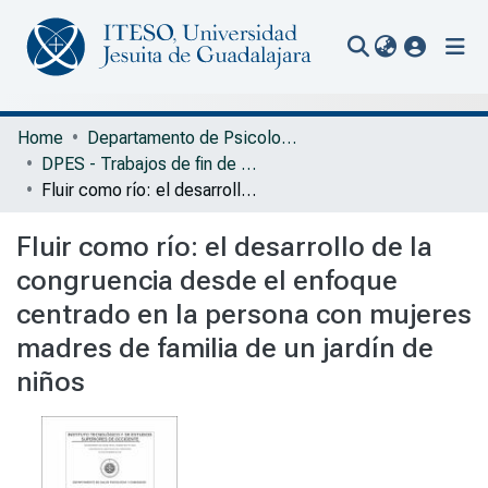
(current
Communities & Collections
Home
Departamento de Psicología, Educación y Salud
DPES - Trabajos de fin de Maestría en Desarrollo Humano
All of Repository
Fluir como río: el desarrollo de la congruencia desde el enfoque centrado en la persona con mujeres madres de familia de un jardín de niños
Statistics
Fluir como río: el desarrollo de la
Portal Biblioteca
congruencia desde el enfoque
centrado en la persona con mujeres
madres de familia de un jardín de
niños