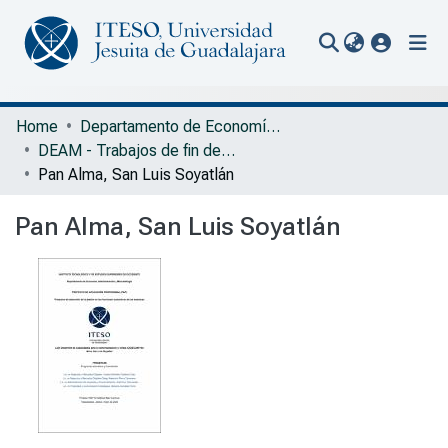
(current
Communities & Collections
Home
Departamento de Economía, Administración y Mercadología
DEAM - Trabajos de fin de grado
All of Repository
Pan Alma, San Luis Soyatlán
Statistics
Pan Alma, San Luis Soyatlán
Portal Biblioteca