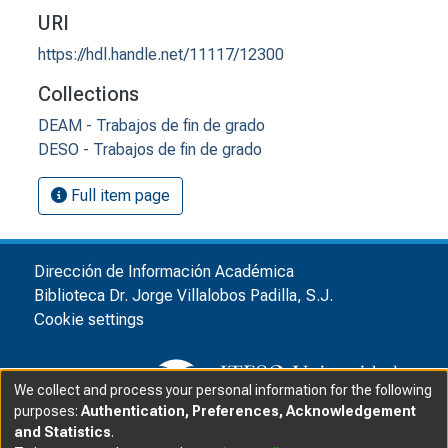
URI
https://hdl.handle.net/11117/12300
Collections
DEAM - Trabajos de fin de grado
DESO - Trabajos de fin de grado
Full item page
Dirección de Información Académica
Biblioteca Dr. Jorge Villalobos Padilla, S.J.
Cookie settings
We collect and process your personal information for the following
purposes:
Authentication, Preferences, Acknowledgement
and Statistics
.
© ITESO, Universidad Jesuita de Guadalajara, 2025
|
|