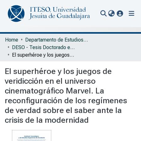
(current
Communities & Collections
Home
Departamento de Estudios Socioculturales
DESO - Tesis Doctorado en Estudios Científico-Sociales
All of Repository
El superhéroe y los juegos de veridicción en el universo cinematográfico Marvel. La reconfiguración de los regímenes de verdad sobre el saber ante la crisis de la modernidad
Statistics
El superhéroe y los juegos de
Portal Biblioteca
veridicción en el universo
cinematográfico Marvel. La
reconfiguración de los regímenes
de verdad sobre el saber ante la
crisis de la modernidad